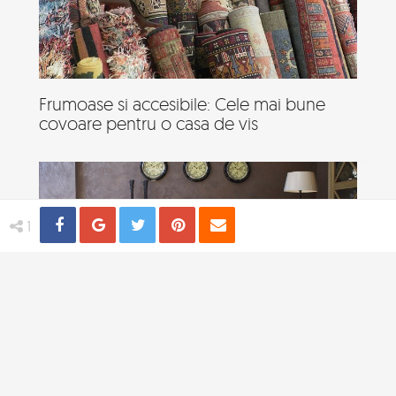
Frumoase si accesibile: Cele mai bune
covoare pentru o casa de vis
Share
Distribuie
Tweet
Pin
Email
1
Cum iti transformi spatiul de locuit intr-o
casa de vis