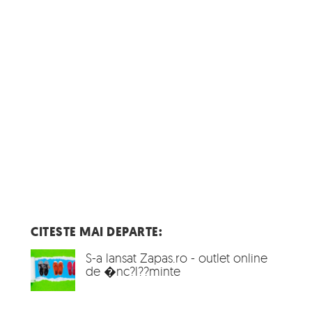
CITESTE MAI DEPARTE:
S-a lansat Zapas.ro - outlet online
de �nc?l??minte