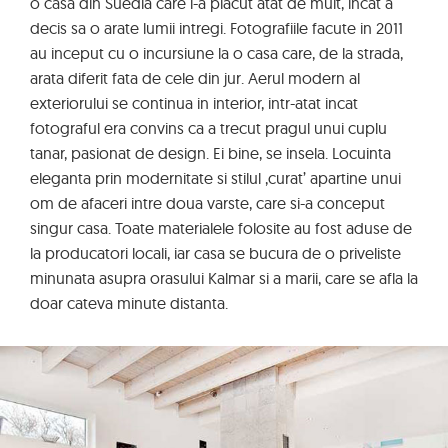
o casa din Suedia care i-a placut atat de mult, incat a
decis sa o arate lumii intregi. Fotografiile facute in 2011
au inceput cu o incursiune la o casa care, de la strada,
arata diferit fata de cele din jur. Aerul modern al
exteriorului se continua in interior, intr-atat incat
fotograful era convins ca a trecut pragul unui cuplu
tanar, pasionat de design. Ei bine, se insela. Locuinta
eleganta prin modernitate si stilul ‚curat’ apartine unui
om de afaceri intre doua varste, care si-a conceput
singur casa. Toate materialele folosite au fost aduse de
la producatori locali, iar casa se bucura de o priveliste
minunata asupra orasului Kalmar si a marii, care se afla la
doar cateva minute distanta.