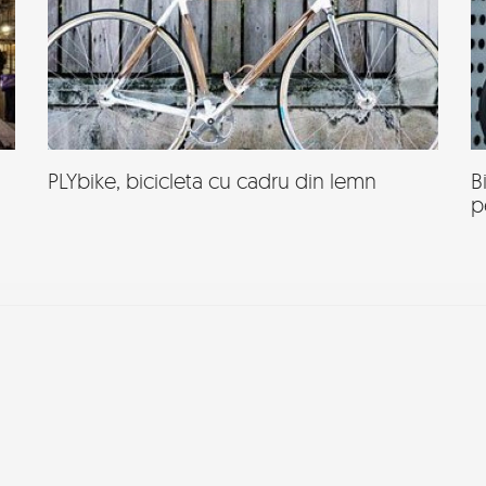
PLYbike, bicicleta cu cadru din lemn
B
p