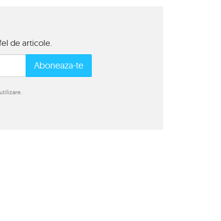
el de articole.
Aboneaza-te
tilizare.