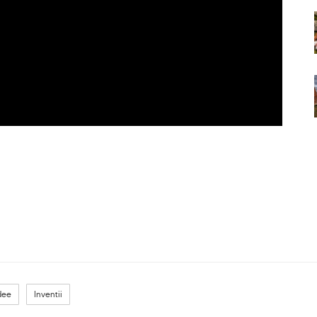
dee
Inventii