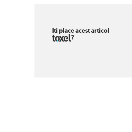
Iti place acest articol
?