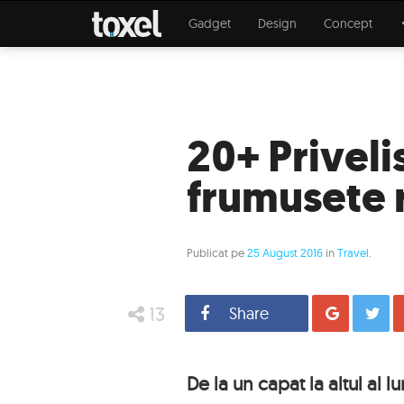
Gadget
Design
Concept
20+ Priveli
frumusete 
Publicat pe
25 August 2016
in
Travel
.
13
Share
Distrib
De la un capat la altul al l