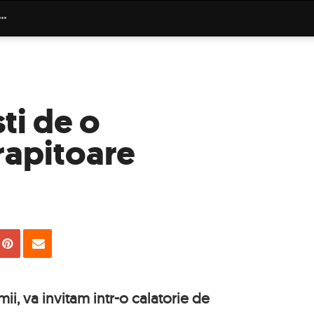
sti de o
rapitoare
uie
Tweet
Pin
Email
umii, va invitam intr-o calatorie de