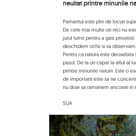
neuitat printre minunile nat
Pamantul este plin de locuri sup
De cele mai multe ori nici nu est
jurul lumii pentru a gasi privelis
deschidem ochii si sa observam 
Pentru ca natura este deosebita s
pasul. De la un capat la altul al l
printre minunile naturii. Este o
de important este sa ne concentra
nu doar sa ramanem ancorati in r
SUA