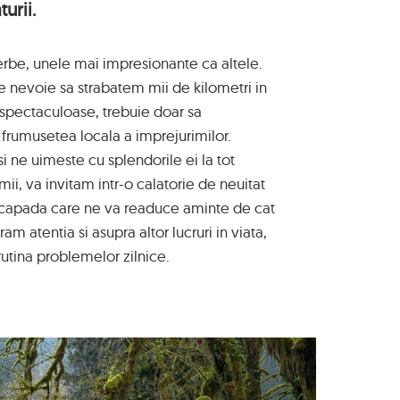
urii.
erbe, unele mai impresionante ca altele.
e nevoie sa strabatem mii de kilometri in
ti spectaculoase, trebuie doar sa
frumusetea locala a imprejurimilor.
i ne uimeste cu splendorile ei la tot
umii, va invitam intr-o calatorie de neuitat
 escapada care ne va readuce aminte de cat
m atentia si asupra altor lucruri in viata,
utina problemelor zilnice.