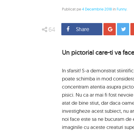
Publicat pe
4 Decembrie 2018
in
Funny
.
64
Share
Distrib
Un pictorial care-ti va fac
In sfarsit! S-a demonstrat stiintifi
poate schimba in mod considerab
concentram atentia asupra pictori
pisici. Nu ca ar mai fi fost nevoi
atat de bine stiut, dar daca oameni
investigheze acest subiect, nu a
noi face este sa ne bucuram de e
imaginile cu aceste creaturi sup