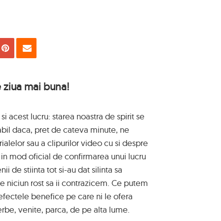
uie
Tweet
Pin
Email
e ziua mai buna!
c si acest lucru: starea noastra de spirit se
il daca, pret de cateva minute, ne
alelor sau a clipurilor video cu si despre
e in mod oficial de confirmarea unui lucru
i de stiinta tot si-au dat silinta sa
re niciun rost sa ii contrazicem. Ce putem
fectele benefice pe care ni le ofera
erbe, venite, parca, de pe alta lume.