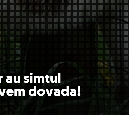
r au simtul
Avem dovada!