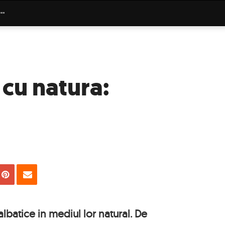
cu natura:
uie
Tweet
Pin
Email
albatice in mediul lor natural. De