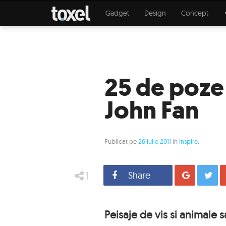
Gadget
Design
Concept
25 de poze 
John Fan
Publicat pe
26 Iulie 2011
in
Inspire
.
1
Share
Distrib
Peisaje de vis si animale s