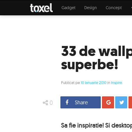
Gadget
Design
Concept
33 de wall
superbe!
Publicat pe
10 Ianuarie 2010
in
Inspire
.
0
Share
Distrib
Sa fie inspiratie! Si deskt