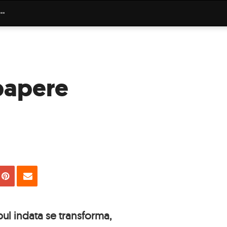
papere
uie
Tweet
Pin
Email
opul indata se transforma,