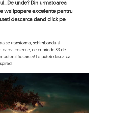
ul...De unde? Din urmatoarea
de wallpapere excelente pentru
puteti descarca dand click pe
ndata se transforma, schimbandu-si
atoarea colectie, ce cuprinde 33 de
puterul fiecaruia! Le puteti descarca
spired!