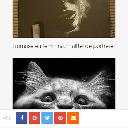
Frumusetea feminina, in altfel de portrete
Share
Distribuie
Tweet
Pin
Email
14
Viata de pisica, in poze adorabile