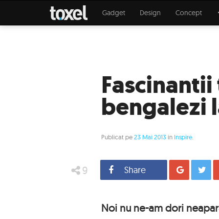
Gadget
Design
Concept
Fascinantii 
bengalezi 
Publicat pe
23 Mai 2013
in
Inspire
.
9
Share
Distrib
Noi nu ne-am dori neaparat