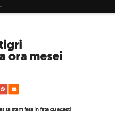
tigri
la ora mesei
uie
Tweet
Pin
Email
 sa stam fata in fata cu acesti