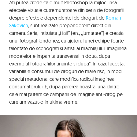
Ati putea crede ca e mult Photoshop la mijloc, insa
efectele vizuale cutremuratoare din seria de fotografii
despre efectele dependentei de droguri, de
Roman
Sakovich
, sunt realizate preponderent direct din
camera. Seria, intitulata „Half” (en., „jumatate”) e creatia
unui fotograf londonez, cu ajutorul unei echipe foarte
talentate de scenografi si artisti ai machiajului. Imaginea
modelelor e impartita transversal in doua, dupa
exemplul fotografiilor „inainte si dupa”. In cazul acesta,
variabila e consumul de droguri de mare risc, in mod
special metadona, care modifica radical imaginea
consumatorului. E, dupa parerea noastra, una dintre
cele mai puternice campanii de imagine anti-drog pe
care am vazut-o in ultima vreme.