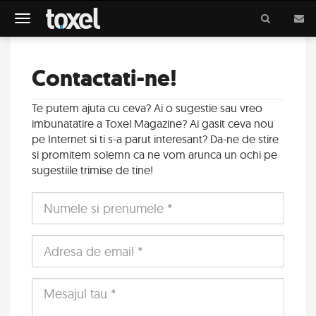
Meniu
Contactati-ne!
Te putem ajuta cu ceva? Ai o sugestie sau vreo
Numele
imbunatatire a Toxel Magazine? Ai gasit ceva nou
si
pe Internet si ti s-a parut interesant? Da-ne de stire
prenumele
si promitem solemn ca ne vom arunca un ochi pe
sugestiile trimise de tine!
Email
Mesajul
tau