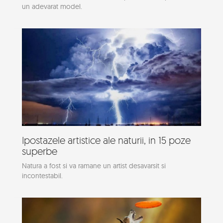
un adevarat model.
Ipostazele artistice ale naturii, in 15 poze
superbe
Natura a fost si va ramane un artist desavarsit si
incontestabil.