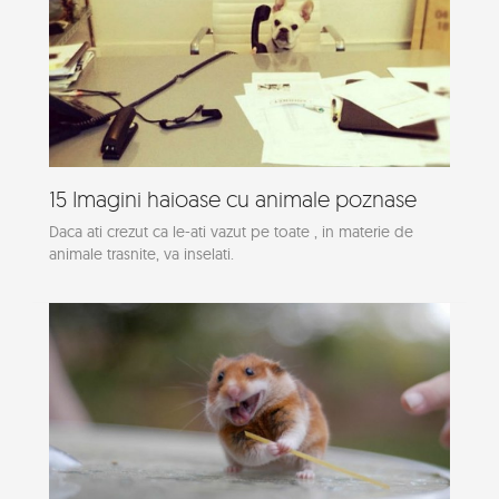
15 Imagini haioase cu animale poznase
Daca ati crezut ca le-ati vazut pe toate , in materie de
animale trasnite, va inselati.