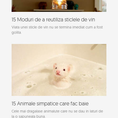
15 Moduri de a reutiliza sticlele de vin
Viata unei sticle de vin nu se termina imediat cum a fost
golita.
15 Animale simpatice care fac baie
Cele mai dragalase animalute care nu se dau in laturi de
la o sapuneala buna.