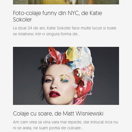
Foto-colaje funny din NYC, de Katie
Sokoler
La doar 24 de ani, Katie Sokoler face multe lucuri si toate
se intalnesc intr-o singura forma de...
Colaje cu soare, de Matt Wisniewski
Am cam vrea sa vina vara mai repede, dar intrucat inca nu
ni se arata, ne luam portia de culoare...