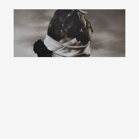
Copilarie si violenta, de Michael Peck
Daca tot se apropie Ziua Internationala a Copilului, va
invitam sa priviti imaginile din aceasta...