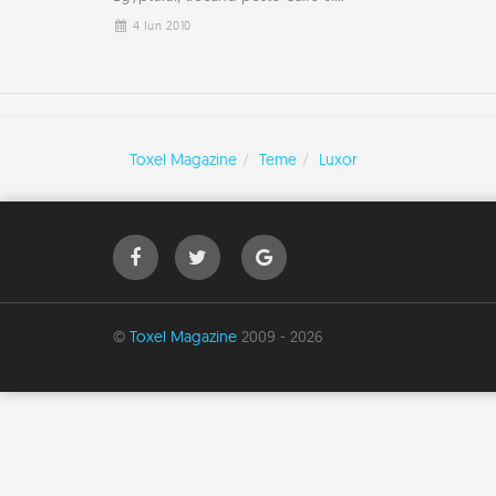
4 Iun 2010
Toxel Magazine
Teme
Luxor
©
Toxel Magazine
2009 - 2026