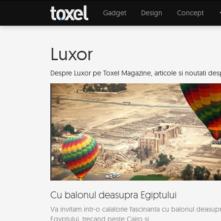
Gadget
Design
Concept
Luxor
Despre Luxor pe Toxel Magazine, articole si noutati despr
Cu balonul deasupra Egiptului
Va invitam intr-o calatorie fascinanta cu balonul deasup
Egyptului, trecand peste Cairo si...