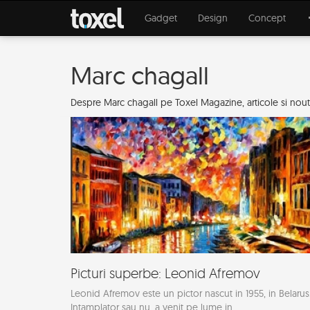
Gadget
Design
Concept
Marc chagall
Despre Marc chagall pe Toxel Magazine, articole si nouta
Picturi superbe: Leonid Afremov
Leonid Afremov este un pictor nascut in 1955, in Belarus
Intamplator sau nu, a venit pe lume in...