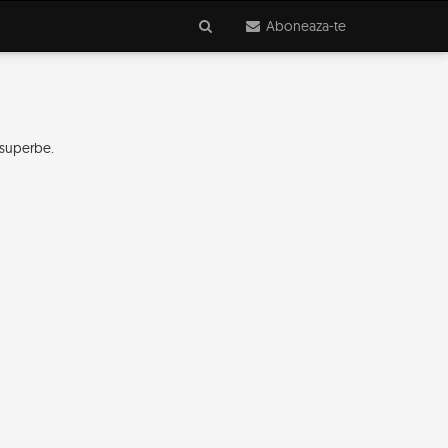
Aboneaza-te
 superbe.