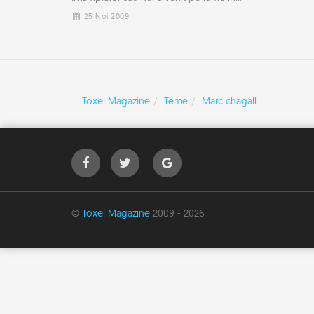
25 Noi 2009
Toxel Magazine
Teme
Marc chagall
©
Toxel Magazine
2009 - 2026