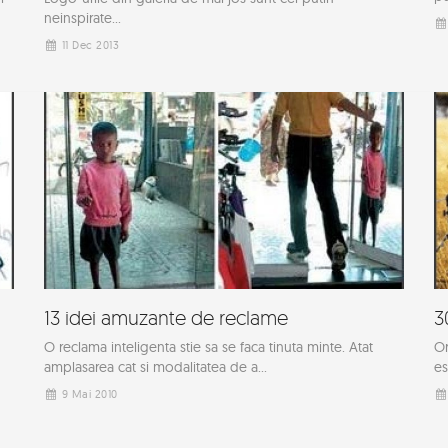
neinspirate...
11 Dec 2013
13 idei amuzante de reclame
3
O reclama inteligenta stie sa se faca tinuta minte. Atat
Or
amplasarea cat si modalitatea de a...
es
9 Mai 2010