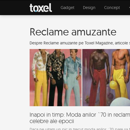
Gadget
Design
Concept
Reclame amuzante
Despre Reclame amuzante pe Toxel Magazine, articole s
Inapoi in timp: Moda anilor `70 in recla
celebre ale epocii
Daca ne uitam un pic in trecut moda anilor `70 pare sa f