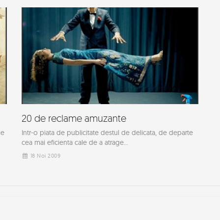
20 de reclame amuzante
pe
Intr-o piata de publicitate destul de delicata, de departe
cea mai eficienta cale de a atrage...
18 Noi 2009