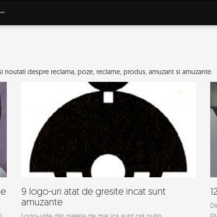
i noutati despre reclama, poze, reclame, produs, amuzant si amuzante.
me
9 logo-uri atat de gresite incat sunt
1
amuzante
Di
pu
i
Logo-urile din galeria de mai jos sunt cel putin