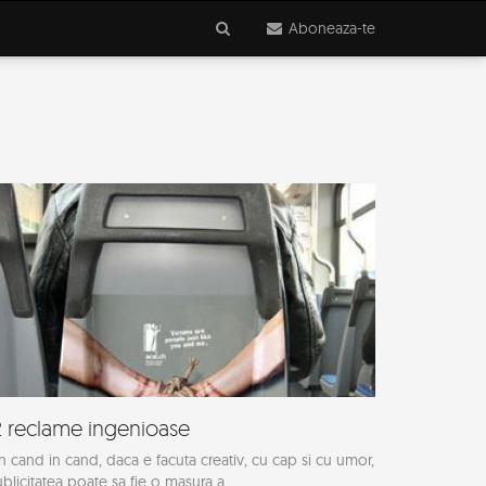
Aboneaza-te
2 reclame ingenioase
n cand in cand, daca e facuta creativ, cu cap si cu umor,
blicitatea poate sa fie o masura a...