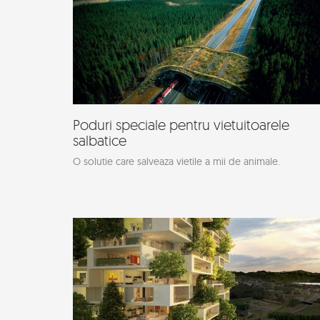
Poduri speciale pentru vietuitoarele
salbatice
O solutie care salveaza vietile a mii de animale.