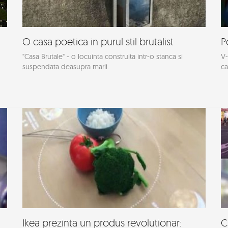
O casa poetica in purul stil brutalist
P
"Casa Brutale" - o locuinta construita intr-o stanca si
V-
suspendata deasupra marii.
ca
Ikea prezinta un produs revolutionar:
C