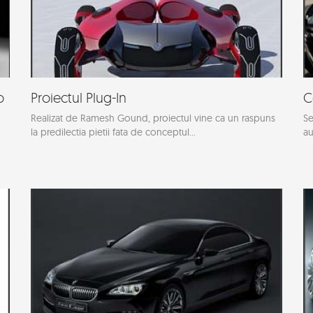
o
Proiectul Plug-In
C
Realizat de Ramesh Gound, proiectul vine ca un raspuns
Se
la predilectia pietii fata de conceptul...
au