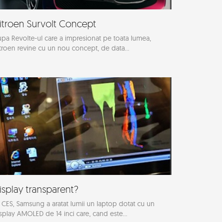
itroen Survolt Concept
pa Revolte-ul care a impresionat pe toata lumea,
troen revine cu un nou concept, de data...
isplay transparent?
 CES, Samsung a aratat lumii un laptop dotat cu un
splay AMOLED de 14 inci care, cand este...