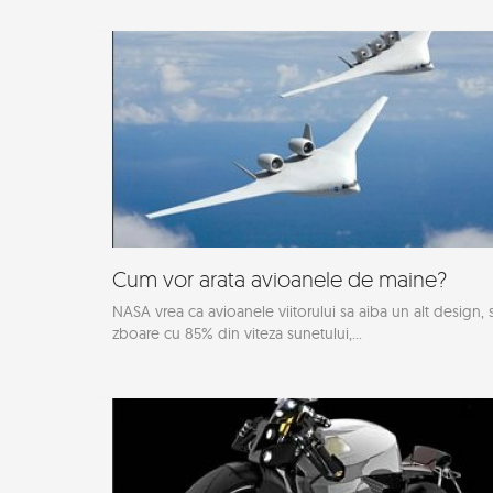
Cum vor arata avioanele de maine?
NASA vrea ca avioanele viitorului sa aiba un alt design, 
zboare cu 85% din viteza sunetului,...