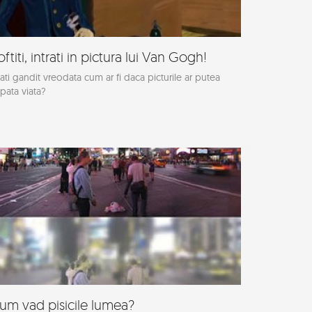
oftiti, intrati in pictura lui Van Gogh!
ati gandit vreodata cum ar fi daca picturile ar putea
pata viata?
um vad pisicile lumea?