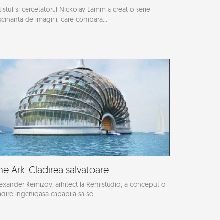
tistul si cercetatorul Nickolay Lamm a creat o serie
scinanta de imagini, care compara...
he Ark: Cladirea salvatoare
exander Remizov, arhitect la Remistudio, a conceput o
adire ingenioasa capabila sa se...