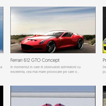
Ferrari 612 GTO Concept
P
sa
In momentul in care iti obisnuiesti admiratorii cu
De
excelenta, cea mai mare provocare pe care o...
pu