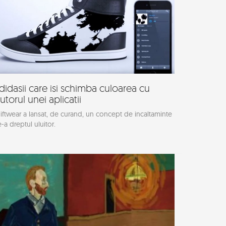
didasii care isi schimba culoarea cu
jutorul unei aplicatii
iftwear a lansat, de curand, un concept de incaltaminte
-a dreptul uluitor.