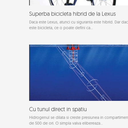
Superba bicicleta hibrid de la Lexus
Daca este Lexus, atunci cu siguranta este hibrid. Dar da
este bicicleta, ce o poate defini ca...
Cu tunul direct in spatiu
Hidrogenul se dilata si creste presiunea in compartimen
de 500 de ori. O simpla valva elibereaza...