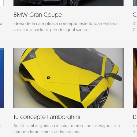
BMW Gran Coupe
C
ca
Ideea de la care pleaca conceptul este fundamentarea
Du
valorilor brandului, prin designul sau ce...
Ci
10 concepte Lamborghini
D
t
Bolizii Lamborghini au inspirat mereu tineri designeri din
La
intreaga lume, care s-au incapatanat...
di