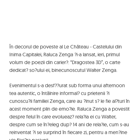
În decorul de poveste al Le Château - Castelului din
Inima Capitalei, Raluca Zenga ?i-a lansat, ieri, primul
volum de poezii din carier?: “Dragostea 3D”, o carte
dedicat? so?ului ei, binecunoscutul Walter Zenga.
Evenimentul s-a desf??urat sub forma unui afternoon
tea autentic, o întâlnire informal? cu prietenii ?i
cunoscu?ii familiei Zenga, care au ?inut s? le fie al?turi în
acest moment plin de emo?ie. Raluca Zenga a povestit
despre felul în care evolueaz? rela?ia ei cu Walter,
despre cum se în?eleg dup? 14 ani de rela?ie, cum s-au
reinventat ?i se surprind în fiecare zi, pentru a men?ine