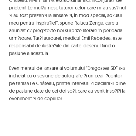
Château. M-am sim?it extraordinar aici, înconjurat? de
prieteni! Le mul?umesc tuturor celor care m-au sus?inut
?i au fost prezen?i la lansare ?i, în mod special, so?ului
meu pentru inspira?ie!”, spune Raluca Zenga, care a
anun?at c? preg?te?te noi surprize literare în perioada
urm?toare. Tat?l autoarei, medicul Emil Rebedea, este
responsabil de ilustra?iile din carte, desenul fiind o
pasiune a acestuia.
Evenimentul de lansare al volumului “Dragostea 3D” s-a
încheiat cu o sesiune de autografe ?i un ceai r?coritor
pe terasa Le Château, printre interviuri ?i declara?ii pline
de pasiune date de cei doi so?i, care au venit înso?i?i la
eveniment ?i de copiii lor.