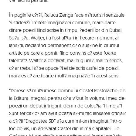
vie flac?ra pasiunii.
În paginile c?r?ii, Raluca Zenga face m?rturisiri senzuale
?i sfideaz? limitele imagina?iei comune, mare parte
dintre poezii fiind scrise în timpul ?ederii lor din Dubai.
So?ul s?u, Walter, i-a fost al?turi în fiecare moment al
lans?rii, declarând permanent c? o sus?ine în drumul
artistic pe care a pornit, fiind convins c? este foarte
talentat?. Walter a declarat, mai în glum?, mai în serios,
c? ar trebui s? se apuce ?i el de scris astfel de poezii,
mai ales c? are foarte mult? imagina?ie în acest sens.
“Doresc s? mul?umesc domnului Costel Postolache, de
la Editura Integral, pentru c? a v?zut în volumul meu de
poezii un debut intrigant, demn de colec?ia "Himera"!
Sunt fericit? c? am avut ocazia s?-mi fac lansarea oficial?
a c?r?ii “Dragostea 3D” a?a cum mi-am imaginat, într-o
loc de vis, un adevarat Castel din inima Capitalei - Le