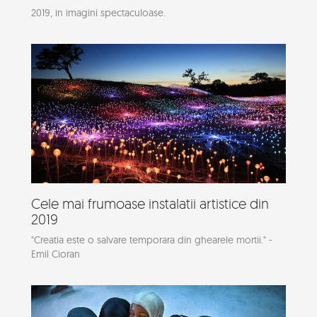
2019, in imagini spectaculoase.
Cele mai frumoase instalatii artistice din
2019
"Creatia este o salvare temporara din ghearele mortii." -
Emil Cioran