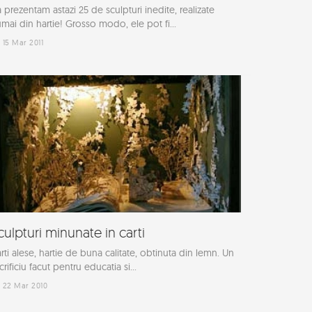
 prezentam astazi 25 de sculpturi inedite, realizate
mai din hartie! Grosso modo, ele pot fi...
15 Mar 2011
culpturi minunate in carti
rti alese, hartie de buna calitate, obtinuta din lemn. Un
crificiu facut pentru educatia si...
22 Mar 2010