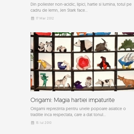
Din poliester non-acidic, lipici, hartie si lumina, totul pe
cadru de lemn, Jen Stark face...
17 Mar 2012
Origami: Magia hartiei impaturite
Origami reprezinta pentru unele popoare asiatice o
traditie inca respectata, care a dat tonul...
15 Iul 2010