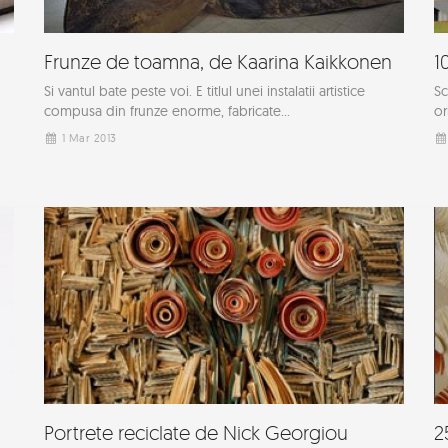
Frunze de toamna, de Kaarina Kaikkonen
1
Si vantul bate peste voi. E titlul unei instalatii artistice
Sc
compusa din frunze enorme, fabricate...
or
1 Mar 2013
Portrete reciclate de Nick Georgiou
2