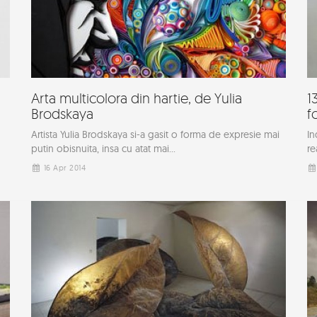
Arta multicolora din hartie, de Yulia
1
Brodskaya
f
Artista Yulia Brodskaya si-a gasit o forma de expresie mai
In
putin obisnuita, insa cu atat mai...
re
16 Apr 2014