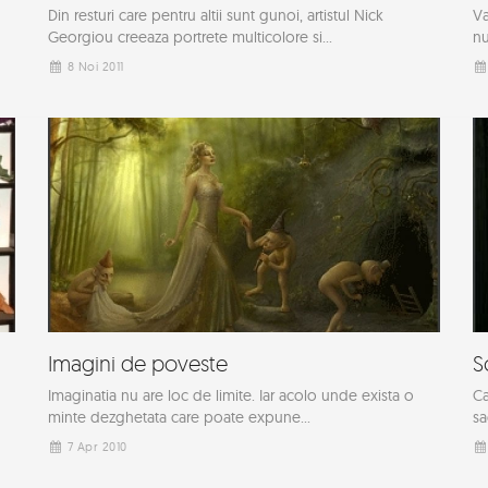
Din resturi care pentru altii sunt gunoi, artistul Nick
Va
Georgiou creeaza portrete multicolore si...
nu
8 Noi 2011
Imagini de poveste
S
Imaginatia nu are loc de limite. Iar acolo unde exista o
Ca
minte dezghetata care poate expune...
sa
7 Apr 2010