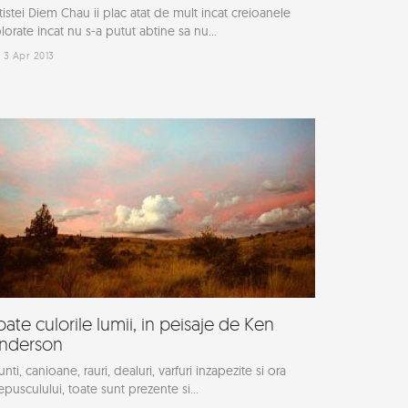
tistei Diem Chau ii plac atat de mult incat creioanele
lorate incat nu s-a putut abtine sa nu...
3 Apr 2013
oate culorile lumii, in peisaje de Ken
nderson
nti, canioane, rauri, dealuri, varfuri inzapezite si ora
epusculului, toate sunt prezente si...