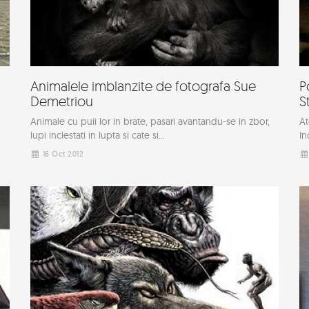
Animalele imblanzite de fotografa Sue
P
Demetriou
S
Animale cu puii lor in brate, pasari avantandu-se in zbor,
At
lupi inclestati in lupta si cate si...
In
16 Oct 2012