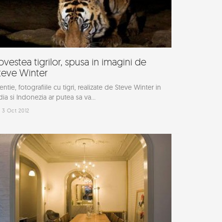
ovestea tigrilor, spusa in imagini de
teve Winter
entie, fotografiile cu tigri, realizate de Steve Winter in
dia si Indonezia ar putea sa va...
3 Oct 2012