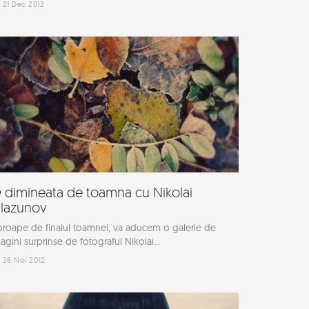
21 Dec 2012
 dimineata de toamna cu Nikolai
lazunov
roape de finalul toamnei, va aducem o galerie de
agini surprinse de fotograful Nikolai...
26 Noi 2012