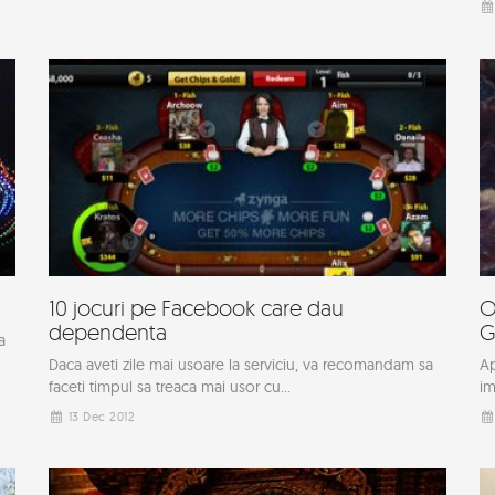
10 jocuri pe Facebook care dau
O
dependenta
G
a
Daca aveti zile mai usoare la serviciu, va recomandam sa
Ap
faceti timpul sa treaca mai usor cu...
im
13 Dec 2012