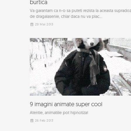
burtica
Va garantam ca n-o sa puteti rezista la aceasta suprado
de dragalasenie, chiar daca nu va plac...
29 Mai 2013
9 imagini animate super cool
Atentie, animatiile pot hipnotiza!
26 Feb 2013