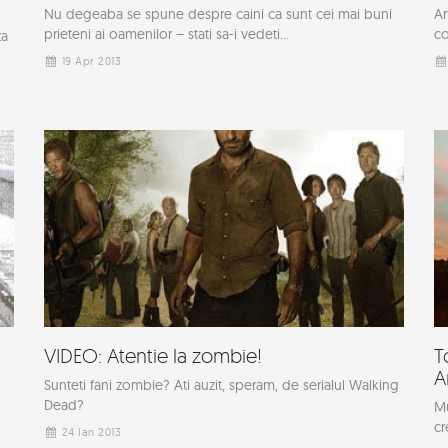
Nu degeaba se spune despre caini ca sunt cei mai buni
Ar
prieteni ai oamenilor – stati sa-i vedeti...
co
za
19 Apr 2013
VIDEO: Atentie la zombie!
T
A
Sunteti fani zombie? Ati auzit, speram, de serialul Walking
Dead?
Mu
cr
24 Ian 2013