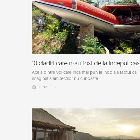
10 cladiri care n-au fost de la inceput ca
Aceia dintre voi care inca mai pun la indoiala faptul ca
imaginatia arhitectilor nu cunoaste...
20 Noi 2012