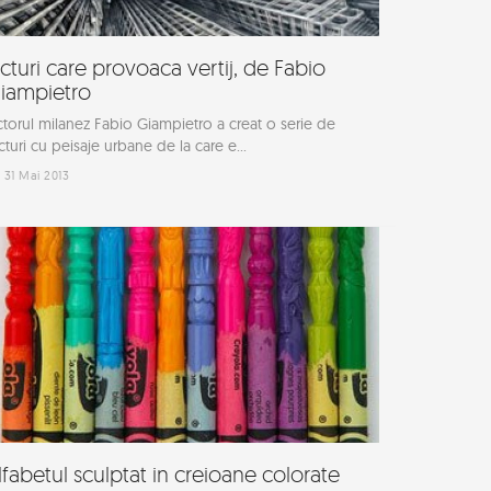
icturi care provoaca vertij, de Fabio
iampietro
ctorul milanez Fabio Giampietro a creat o serie de
cturi cu peisaje urbane de la care e...
31 Mai 2013
lfabetul sculptat in creioane colorate