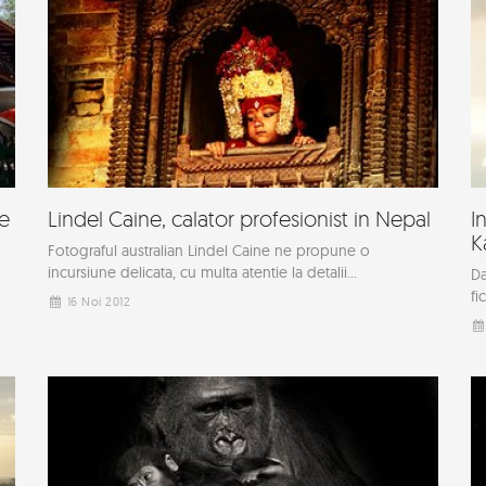
se
Lindel Caine, calator profesionist in Nepal
I
K
Fotograful australian Lindel Caine ne propune o
incursiune delicata, cu multa atentie la detalii...
Da
fi
16 Noi 2012