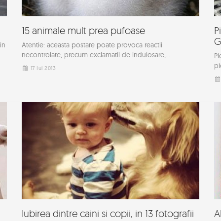
15 animale mult prea pufoase
P
G
in
Atentie: aceasta postare poate provoca reactii
necontrolate, precum exclamatii de induiosare,...
Pi
pi
17 Iul 2013
Iubirea dintre caini si copii, in 13 fotografii
A