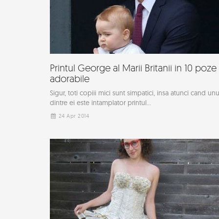
Printul George al Marii Britanii in 10 poze
adorabile
Sigur, toti copiii mici sunt simpatici, insa atunci cand unu
dintre ei este intamplator printul...
24 Apr 2014