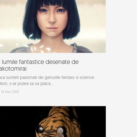
n lumile fantastice desenate de
akotomirai
ca sunteti pasionati de genurile fantasy si science
ction, s-ar putea sa va placa...
14 Noi 2012