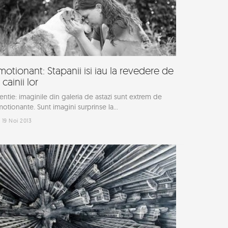
motionant: Stapanii isi iau la revedere de
 cainii lor
entie: imaginile din galeria de astazi sunt extrem de
otionante. Sunt imagini surprinse la...
19 Noi 2013