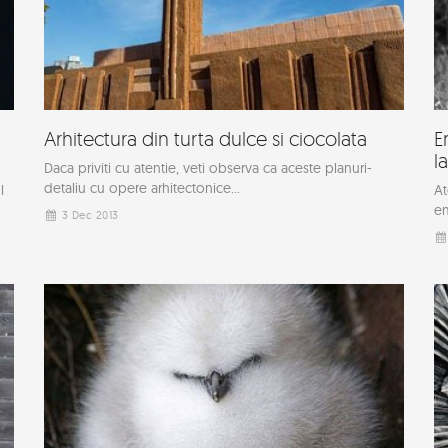
Arhitectura din turta dulce si ciocolata
E
la
Daca priviti cu atentie, veti observa ca aceste planuri-
detaliu cu opere arhitectonice...
l
At
em
3 Dec 2013