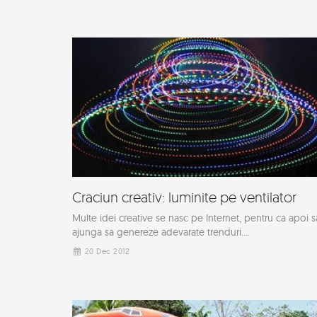
Craciun creativ: luminite pe ventilator
Multe idei creative se nasc pe Internet, pentru ca apoi s
ajunga sa genereze adevarate trenduri....
20 Dec 2012