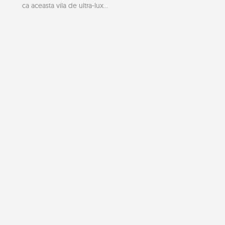
ca aceasta vila de ultra-lux...
Lux la apa in Italia: mega-yahtul Numptia
Daca va spunem ca yachtul pe care urmeaza sa-l vedeti e
luxos, o sa ziceti, Mare lucru, yahturile...