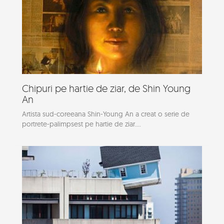
Chipuri pe hartie de ziar, de Shin Young
An
Artista sud-coreeana Shin-Young An a creat o serie de
portrete-palimpsest pe hartie de ziar....