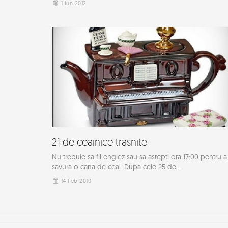
1 Iun 2012
21 de ceainice trasnite
Nu trebuie sa fii englez sau sa astepti ora 17:00 pentru a
savura o cana de ceai. Dupa cele 25 de...
14 Feb 2010