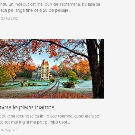
ntru un inceput cat mai bun de saptamana, nu lasa sa
eaca pe langa tine cele 28 de peisaje...
23 Iul 2012
nora le place toamna
ebuie sa recunosc ca imi place toamna, cand afara se
ce tot mai frig si ma pot plimba usor...
16 Sep 2011