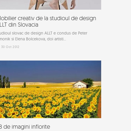
obilier creativ de la studioul de design
LLT din Slovacia
udioul slovac de design ALLT e condus de Peter
monik si Elena Bolcekova, doi artisti...
30 Oct 2012
8 de imagini inflorite