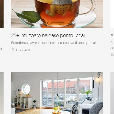
25+ Infuzoare haioase pentru ceai
A
Experienta savurarii unei cesti cu ceai va fi una speciala.
Ca
ac
ra
5 Sep 2016