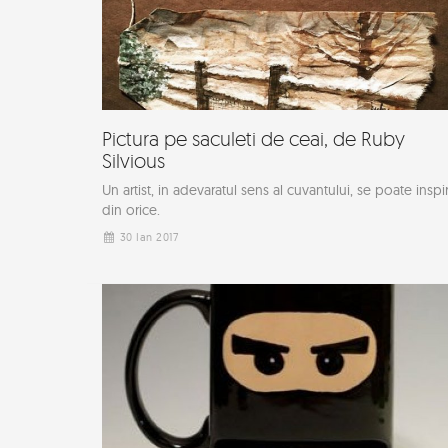
Pictura pe saculeti de ceai, de Ruby
Silvious
Un artist, in adevaratul sens al cuvantului, se poate inspi
din orice.
30 Ian 2017