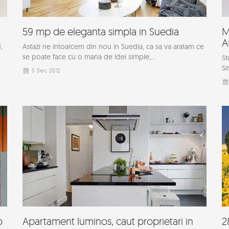
59 mp de eleganta simpla in Suedia
M
A
,
Astazi ne intoarcem din nou in Suedia, ca sa va aratam ce
se poate face cu o mana de idei simple,...
St
Si
5 Dec 2012
o
Apartament luminos, caut proprietari in
2