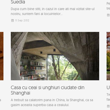
Suedia
Pe
tr
Dupa cum bine stiti, in cazul in care ati mai vizitat site-ul
nostru, suntem fani ai locuintelor...
11 Sep 2012
Casa cu ceai si unghiuri ciudate din
U
Shanghai
Tr
fa
a
A trebuit sa calatorim pana in China, la Shanghai, ca sa
gasim aceasta superba casa a ceaiului.