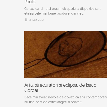
Paulo
Ce faci cand nu ai prea mult spatiu la dispozitie sa-ti
etalezi cele mai bune produse, dar vrei...
25 Sep 2012
Arta, strecuratori si eclipsa, de Isaac
Cordal
Daca mai aveati nevoie de dovezi ca arta contemporan
nu tine cont de constrangeri si poate fi...