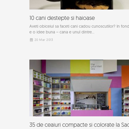
10 cani destepte si haioase
Aveti obiceiul sa faceti cani cadou cunoscutilor? In fond
e o idee buna – cana e unul dintre...
20 Mar 2013
35 de ceaiuri compacte si colorate la Sa