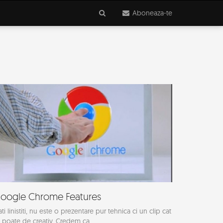
Aboneaza-te
oogle Chrome Features
ati linistiti, nu este o prezentare pur tehnica ci un clip cat
 poate de creativ. Credem ca...