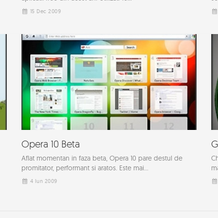
15 Dec 2009
Opera 10 Beta
G
Aflat momentan in faza beta, Opera 10 pare destul de
Ch
promitator, performant si aratos. Este mai...
ma
4 Iun 2009