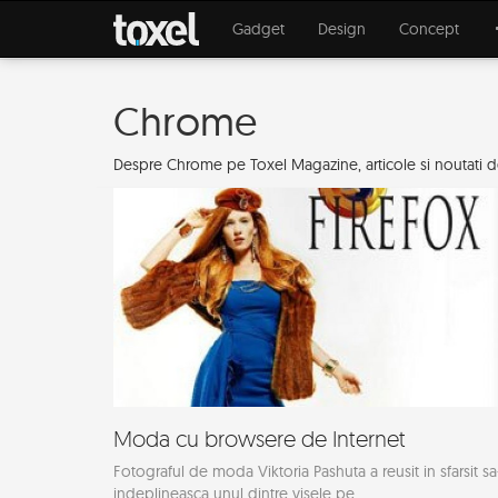
Gadget
Design
Concept
Chrome
Despre Chrome pe Toxel Magazine, articole si noutati de
Moda cu browsere de Internet
Fotograful de moda Viktoria Pashuta a reusit in sfarsit sa
indeplineasca unul dintre visele pe...