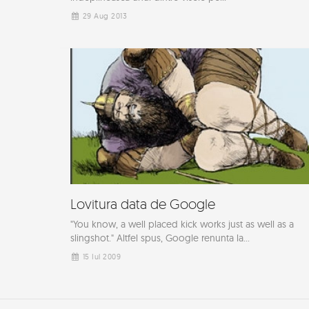
29 Aug 2013
Lovitura data de Google
"You know, a well placed kick works just as well as a
slingshot." Altfel spus, Google renunta la...
15 Iul 2009