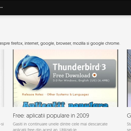
spre firefox, internet, google, browser, mozilla si google chrome.
Free: aplicatii populare in 2009
G
-si
Gasiti in continuare unele dintre cele mai descarcate
St
aplicatii free din acest an. Utilizati-le...
se