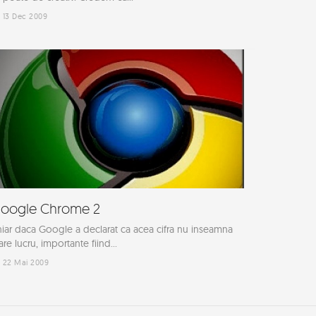
13 Dec 2009
oogle Chrome 2
iar daca Google a declarat ca acea cifra nu inseamna
re lucru, importante fiind...
22 Mai 2009