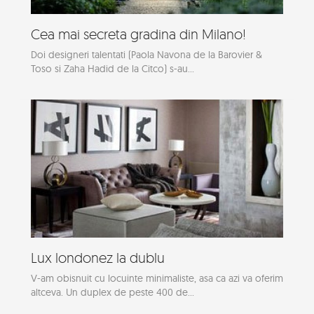
Cea mai secreta gradina din Milano!
Doi designeri talentati (Paola Navona de la Barovier &
Toso si Zaha Hadid de la Citco) s-au...
Lux londonez la dublu
V-am obisnuit cu locuinte minimaliste, asa ca azi va oferim
altceva. Un duplex de peste 400 de...