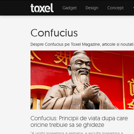
Gadget
Design
Concept
Confucius
Despre Confucius pe Toxel Magazine, articole si noutati de
Confucius: Principii de viata dupa care
oricine trebuie sa se ghideze
"A vorbi inseamna a semana, a asculta inseamna a