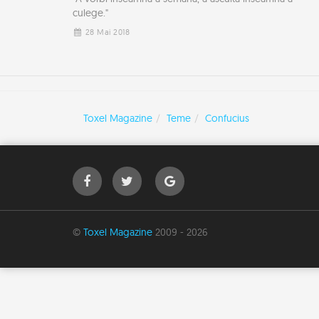
culege."
28 Mai 2018
Toxel Magazine
Teme
Confucius
©
Toxel Magazine
2009 - 2026