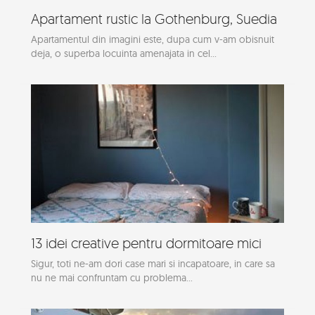
Apartament rustic la Gothenburg, Suedia
Apartamentul din imagini este, dupa cum v-am obisnuit
deja, o superba locuinta amenajata in cel...
13 idei creative pentru dormitoare mici
Sigur, toti ne-am dori case mari si incapatoare, in care sa
nu ne mai confruntam cu problema...