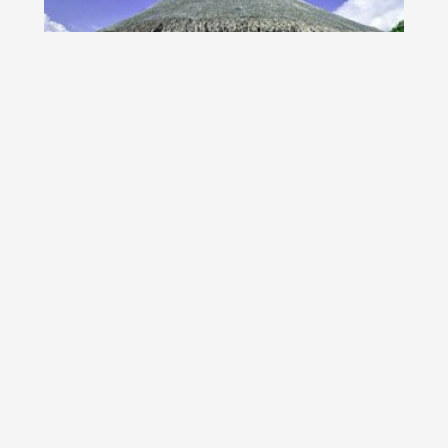
Vis cu baldachin in Grenadine: complexul
Yemanja
Inchide ochii si uita de iarna din jur. Esti in statiunea
Yemanja, pe plaja Macaroni de pe Insula...