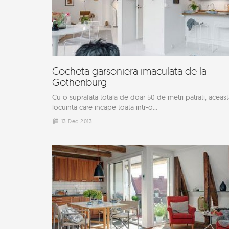
Cocheta garsoniera imaculata de la
Gothenburg
Cu o suprafata totala de doar 50 de metri patrati, aceast
locuinta care incape toata intr-o...
13 Dec 2013