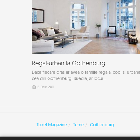
Regal-urban la Gothenburg
Daca fiecare oras ar avea o familie regala, cool si urbana
cea din Gothenburg, Suedia, ar locui...
5 Dec 2011
Toxel Magazine
Teme
Gothenburg