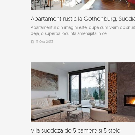
Apartament rustic la Gothenburg, Suedi
Apartamentul din imagini este, dupa cum v-am obisnuit
deja, o superba locuinta amenajata in cel...
11 Oct 2013
Vila suedeza de 5 camere si 5 stele