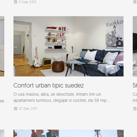
11 Sep 2012
Confort urban tipic suedez
5
O usa masiva, alba, se deschide. Intram intr-un
Ca
apartament luminos, degajat si cochet, de 59 mp....
in
ate
27 Dec 2011