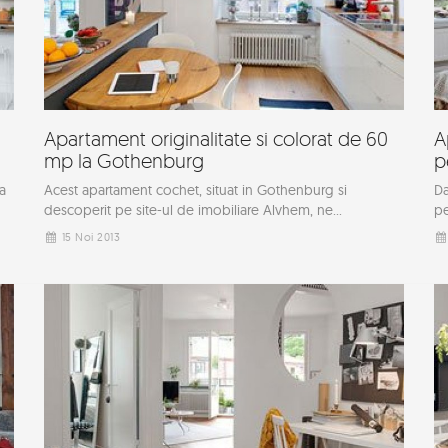
Apartament originalitate si colorat de 60
A
mp la Gothenburg
p
a
Acest apartament cochet, situat in Gothenburg si
Da
descoperit pe site-ul de imobiliare Alvhem, ne...
pe
15 Noi 2013