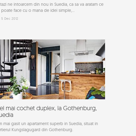
tazi ne intoarcem din nou in Suedia, ca sa va aratam ce
 poate face cu o mana de idei simple,...
5 Dec 2012
el mai cochet duplex, la Gothenburg,
uedia
 mai gasit un apartament superb in Suedia, situat in
rtierul Kungslagugard din Gothenburg.