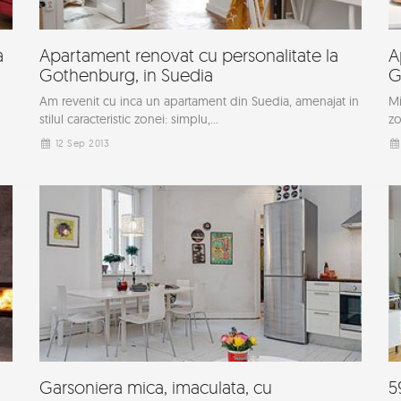
a
Apartament renovat cu personalitate la
A
Gothenburg, in Suedia
G
Am revenit cu inca un apartament din Suedia, amenajat in
Mi
stilul caracteristic zonei: simplu,...
zo
12 Sep 2013
Garsoniera mica, imaculata, cu
5