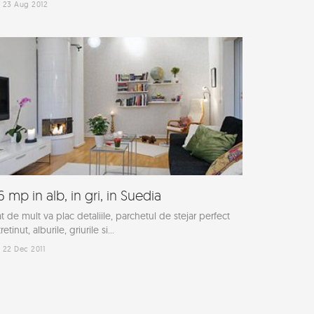
23 Aug 2012
6 mp in alb, in gri, in Suedia
t de mult va plac detaliile, parchetul de stejar perfect
tretinut, alburile, griurile si...
22 Dec 2011