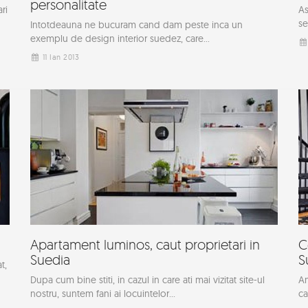
personalitate
ri
As
se
Intotdeauna ne bucuram cand dam peste inca un
exemplu de design interior suedez, care...
11 Ian 2013
Apartament luminos, caut proprietari in
C
Suedia
S
t,
Dupa cum bine stiti, in cazul in care ati mai vizitat site-ul
Am
nostru, suntem fani ai locuintelor...
ca