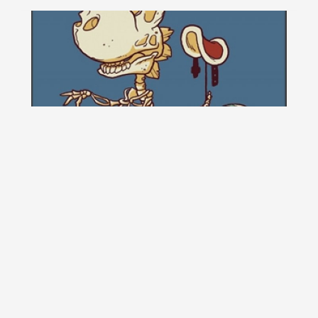
Fossilized Friend
Un dinozaur fosilizat intr-o asemenea pozitie, exact dupa
ce a iesit din ou, are o valoare...