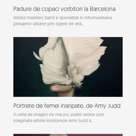
Padure de copaci vorbitori la Barcelona
Artistul madrilen Sam3 e specializat in infrumusetarea
peisajelor urbane prin opere de arta...
Portrete de femei inaripate, de Amy Judd
In seria de imagini de mai jos, puteti vedea cum
imaginatia artistei londoneze Amy Judd a...