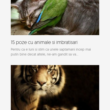
15 poze cu animale si imbratisari
Pentru ca e luni si stim ca unele saptamani incep mai
putin bine decat altele, ne-am gandit sa va...