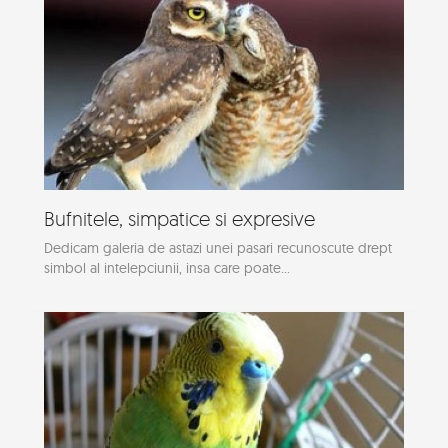
Bufnitele, simpatice si expresive
Dedicam galeria de astazi unei pasari recunoscute drept
simbol al intelepciunii, insa care poate...