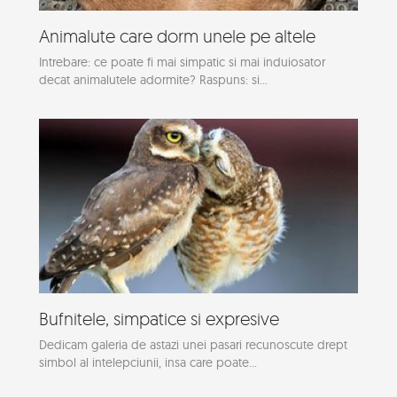
Animalute care dorm unele pe altele
Intrebare: ce poate fi mai simpatic si mai induiosator
decat animalutele adormite? Raspuns: si...
Bufnitele, simpatice si expresive
Dedicam galeria de astazi unei pasari recunoscute drept
simbol al intelepciunii, insa care poate...