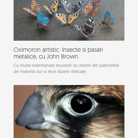
Oximoron artistic: Insecte si pasari
metalice, cu John Brown
Cu multa indemanare reuseste sa creeze din particelele
de material dur si rece siluete delicate.