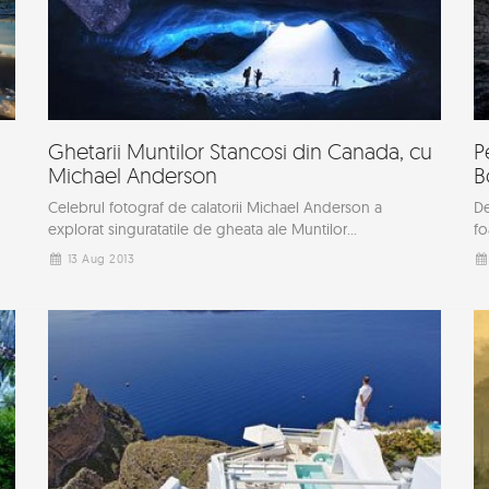
Ghetarii Muntilor Stancosi din Canada, cu
P
Michael Anderson
B
Celebrul fotograf de calatorii Michael Anderson a
De
explorat singuratatile de gheata ale Muntilor...
fo
13 Aug 2013