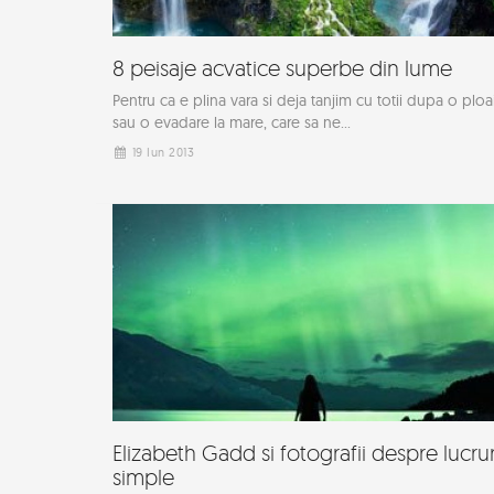
8 peisaje acvatice superbe din lume
Pentru ca e plina vara si deja tanjim cu totii dupa o ploa
sau o evadare la mare, care sa ne...
19 Iun 2013
Elizabeth Gadd si fotografii despre lucrur
simple