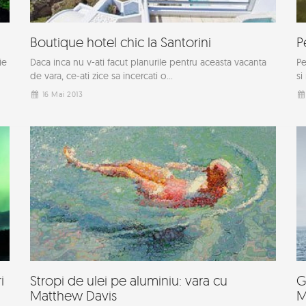
Boutique hotel chic la Santorini
P
ie
Daca inca nu v-ati facut planurile pentru aceasta vacanta
Pe
de vara, ce-ati zice sa incercati o...
si
16 Mai 2013
i
Stropi de ulei pe aluminiu: vara cu
G
Matthew Davis
M