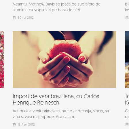
Neamtul Matthew Davis se joaca pe suprafete de
Is
aluminiu cu vopseluri pe baza de ulei.
in
30 Iul 2012
Import de vara braziliana, cu Carlos
J
Henrique Reinesch
K
Acum ca a venit primavara, nu ne-ar deranja, sincer, sa
Ca
vina si vara mai repede. Asa ca am...
de
12 Apr 2012