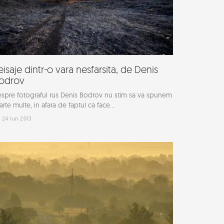
eisaje dintr-o vara nesfarsita, de Denis
odrov
spre fotograful rus Denis Bodrov nu stim sa va spunem
arte multe, in afara de faptul ca face...
24 Iun 2013