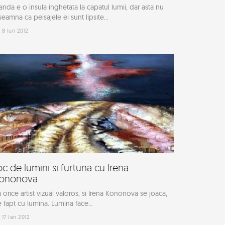
landa e o insula inghetata la capatul lumii, dar asta nu
seamna ca peisajele ei sunt lipsite...
8 Iun 2012
oc de lumini si furtuna cu Irena
ononova
 orice artist vizual valoros, si Irena Kononova se joaca,
 fapt cu lumina. Lumina face...
17 Ian 2012