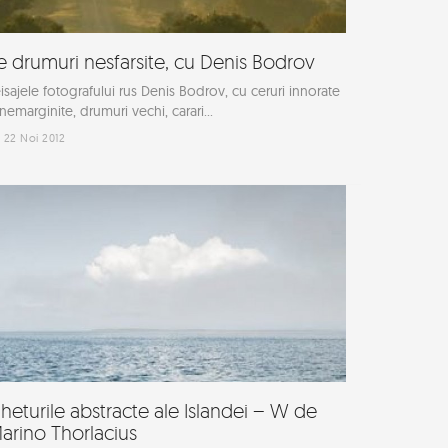
e drumuri nesfarsite, cu Denis Bodrov
isajele fotografului rus Denis Bodrov, cu ceruri innorate
 nemarginite, drumuri vechi, carari...
22 Noi 2012
heturile abstracte ale Islandei – W de
arino Thorlacius