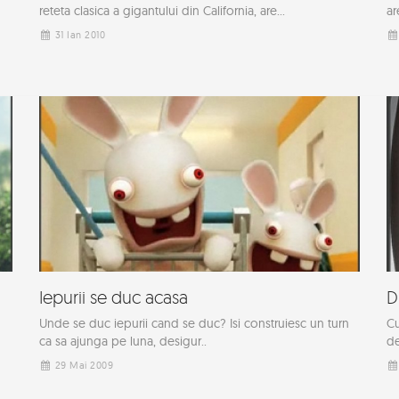
reteta clasica a gigantului din California, are...
ar
31 Ian 2010
Iepurii se duc acasa
D
Unde se duc iepurii cand se duc? Isi construiesc un turn
Cu
ca sa ajunga pe luna, desigur..
de
29 Mai 2009