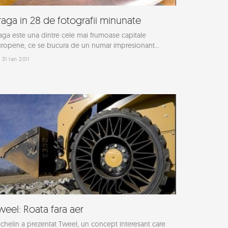
raga in 28 de fotografii minunate
aga este una dintre cele mai frumoase capitale
ropene, ce se bucura de un numar impresionant...
31 Ian 2011
weel: Roata fara aer
chelin a prezentat Tweel, un concept interesant care