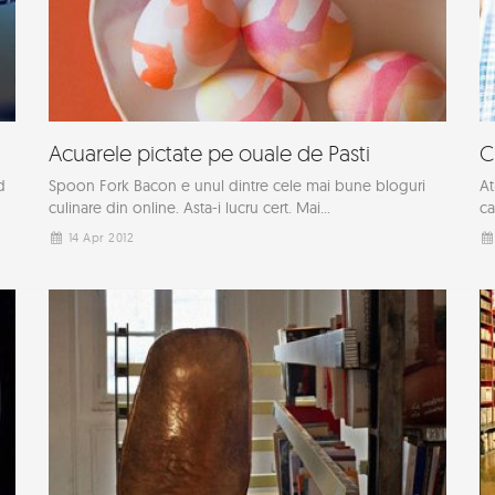
Acuarele pictate pe ouale de Pasti
C
d
Spoon Fork Bacon e unul dintre cele mai bune bloguri
At
culinare din online. Asta-i lucru cert. Mai...
ca
14 Apr 2012