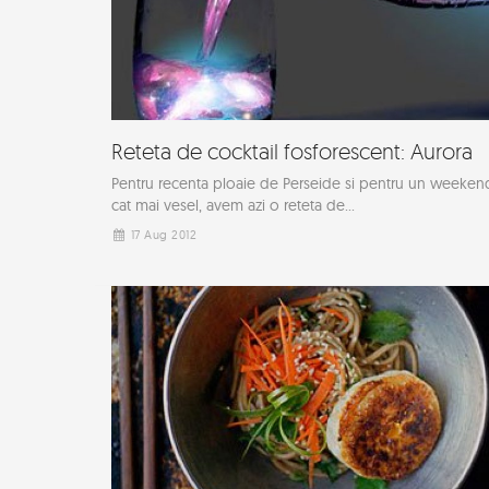
Reteta de cocktail fosforescent: Aurora
Pentru recenta ploaie de Perseide si pentru un weeken
cat mai vesel, avem azi o reteta de...
17 Aug 2012