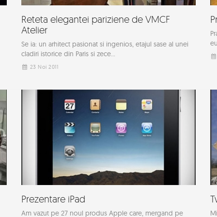
Reteta elegantei pariziene de VMCF
P
Atelier
Pr
eu
Se ia: un arhitect pasionat si ingenios, etajul sase al unei
cladiri istorice din Paris si zece...
23 Noi 2011
Prezentare iPad
T
Am vazut pe 27 noul produs Apple care, mergand pe
Mi