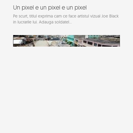
Un pixel e un pixel e un pixel
Pe scurt, titlul exprima cam ce face artistul vizual Joe Black
in lucrarile lui. Adauga soldatel...
Marea gaura din Guatemala
In data de 30 mai 2010, Orasul Guatemala a avut parte de
un eveniment inedit nu atat prin natura...