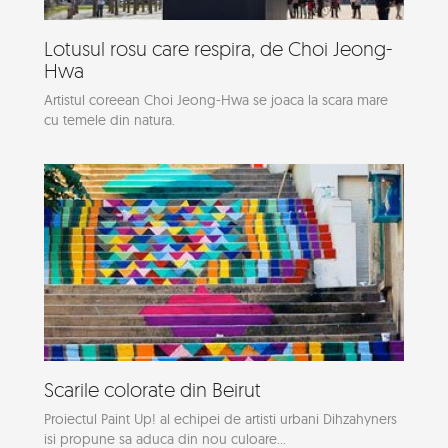
Lotusul rosu care respira, de Choi Jeong-
Hwa
Artistul coreean Choi Jeong-Hwa se joaca la scara mare
cu temele din natura.
Scarile colorate din Beirut
Proiectul Paint Up! al echipei de artisti urbani Dihzahyners
isi propune sa aduca din nou culoare...