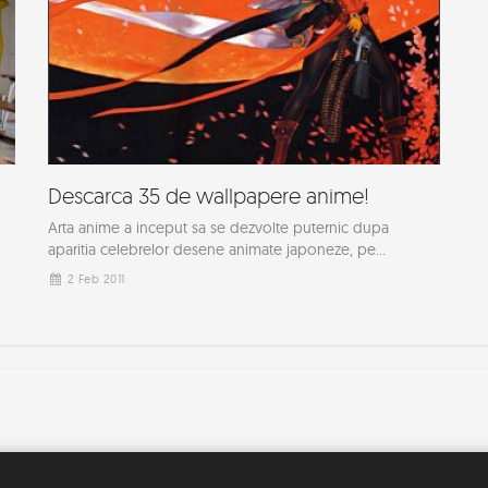
Descarca 35 de wallpapere anime!
Arta anime a inceput sa se dezvolte puternic dupa
aparitia celebrelor desene animate japoneze, pe...
2 Feb 2011