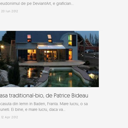
eudonimul de pe DeviantArt, e grafician...
20 Iun 2012
asa traditional-bio, de Patrice Bideau
casuta din lemn in Baden, Franta. Mare lucru, o sa
uneti. Ei bine, e mare lucru, daca va...
12 Apr 2012