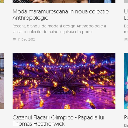
Moda maramureseana in noua colectie
U
Anthropologie
L
Recent, brandul de moda si design Anthropologie a
Da
lansat o colectie de haine inspirata din portul...
me
14 Dec 2012
Cazanul Flacarii Olimpice - Papadia lui
P
Thomas Heatherwick
Ki