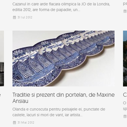
ps
Cazanul in care arde flacara olimpica la JO de la Londra,
editia 2012, are forma de papadie, un...
31 Iul 2012
e
Traditie si prezent din portelan, de Maxine
C
Ansiau
O 
sp
Olanda e cunoscuta pentru peisajele ei, punctate de
castele, lacuri si mori de vant, iar artista...
31 Mai 2012