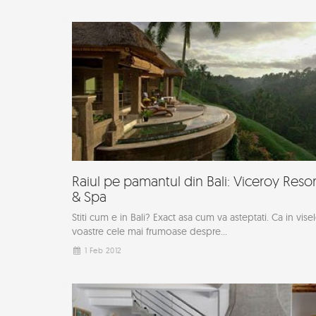
Raiul pe pamantul din Bali: Viceroy Resor
& Spa
Stiti cum e in Bali? Exact asa cum va asteptati. Ca in vise
voastre cele mai frumoase despre...
1 Feb 2012