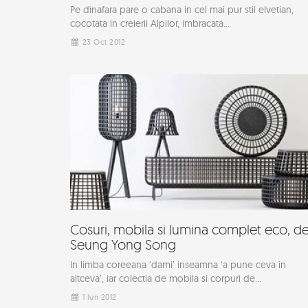
Pe dinafara pare o cabana in cel mai pur stil elvetian,
cocotata in creierii Alpilor, imbracata...
23 Oct 2012
Cosuri, mobila si lumina complet eco, d
Seung Yong Song
In limba coreeana ‘dami’ inseamna ‘a pune ceva in
altceva’, iar colectia de mobila si corpuri de...
1 Iun 2012