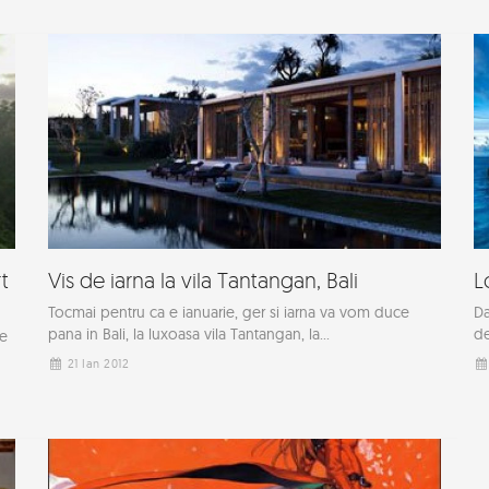
t
Vis de iarna la vila Tantangan, Bali
L
Tocmai pentru ca e ianuarie, ger si iarna va vom duce
Da
pana in Bali, la luxoasa vila Tantangan, la...
de
le
21 Ian 2012