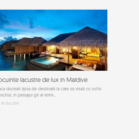
ocuinte lacustre de lux in Maldive
ca duceati lipsa de destinatii la care sa visati cu ochii
schisi, in peisajul gri al iernii...
31 Oct 2011