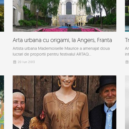
Arta urbana cu origami, la Angers, Franta
T
Artista urbana Mademoiselle Maurice a amenajat doua
Am
lucrari de proportii pentru festivalul ARTAQ...
in
20 Iun 2013