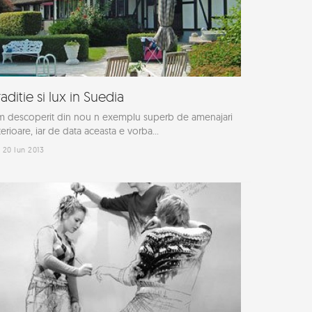
raditie si lux in Suedia
 descoperit din nou n exemplu superb de amenajari
terioare, iar de data aceasta e vorba...
20 Iun 2013