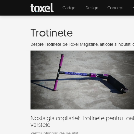
Gadget
Design
Concept
Trotinete
Despre Trotinete pe Toxel Magazine, articole si noutati d
Nostalgia copilariei: Trotinete pentru toa
varstele
Pentru plimbari de neuitat.