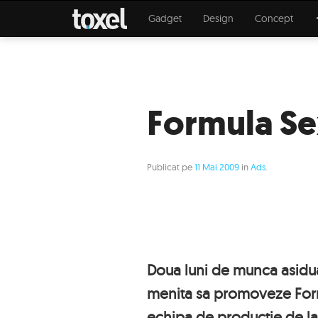
Gadget
Design
Concept
Formula Se
Publicat pe
11 Mai 2009
in
Ads
.
Doua luni de munca asidua
menita sa promoveze Formul
echipa de productie de la 