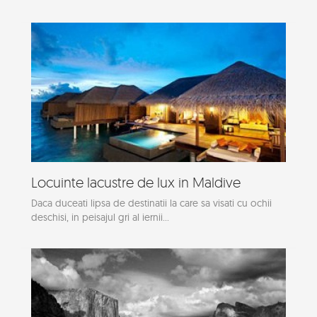
Locuinte lacustre de lux in Maldive
Daca duceati lipsa de destinatii la care sa visati cu ochii
deschisi, in peisajul gri al iernii...