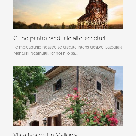
Citind printre randurile altei scripturi
Pe meleagurile noastre se discuta intens despre Catedrala
Mantuirii Neamului, iar noi n-o sa...
Viata fara griji in Mallorca