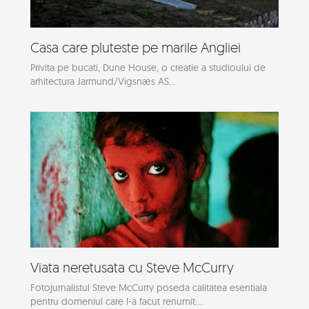
Casa care pluteste pe marile Angliei
Privita pe bucati, Dune House, o creatie a studioului de
arhitectura Jarmund/Vigsnæs AS...
Viata neretusata cu Steve McCurry
Fotojurnalistul Steve McCurry poseda calitatea esentiala
pentru domeniul care l-a facut renumit:...