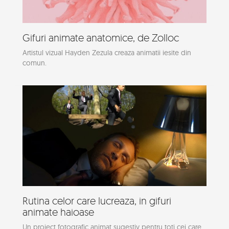
Gifuri animate anatomice, de Zolloc
Artistul vizual Hayden Zezula creaza animatii iesite din
comun.
Rutina celor care lucreaza, in gifuri
animate haioase
Un proiect fotografic animat sugestiv pentru toti cei care