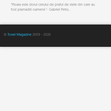
"Ploaia este dorul cerului de praful de stele din care au
fost plamaditi oamenii."- Gabriel Petru...
©
Toxel Magazine
2009 - 2026