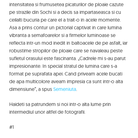
intensitatea si frumusetea picaturilor de ploaie cazute
pe strazile din Sochi si a decis sa impartaseasca si cu
ceilalti bucuria pe care el a trait-o in acele momente.
Asa a prins contur un pictorial captivat in care lumina
vibranta a semafoarelor si a firmelor luminoase se
reflecta intr-un mod inedit in baltoacele de pe asfalt, iar
robustime stropilor de ploaie care se navaleau peste
sufletul orasului este fascinanta. „Cadrele mi s-au parut
impresionante. In special stratul de lumina care s-a
format pe suprafata apei. Cand priveam acele bucati
de apa multicolore aveam impresia ca sunt intr-o alta
dimensiune”, a spus
Semeniuta
.
Haideti sa patrundem si noi intr-o alta lume prin
intermediul unor altfel de fotografii.
#1