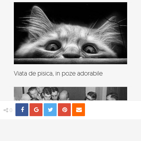
Viata de pisica, in poze adorabile
Share
Distribuie
Tweet
Pin
Email
0