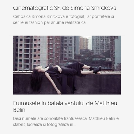
Cinematografic SF, de Simona Smrckova
Cehoaica Simona Smrckova e fotograf, iar portretele si
seriile ei fashion par anume realizate ca...
Frumusete in bataia vantului de Matthieu
Belin
Desi numele are sonoritate frantuzeasca, Matthieu Belin e
stabilit, lucreaza si fotografiaza in...