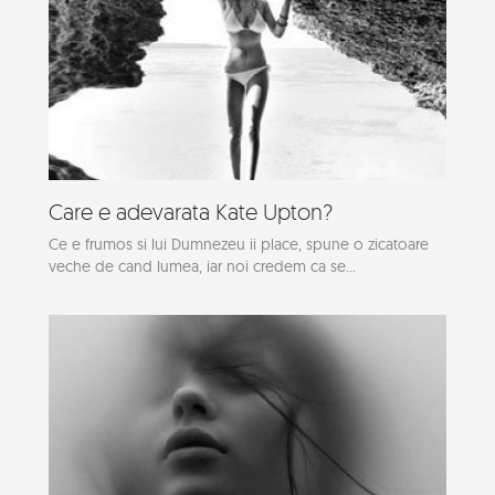
Care e adevarata Kate Upton?
Ce e frumos si lui Dumnezeu ii place, spune o zicatoare
veche de cand lumea, iar noi credem ca se...