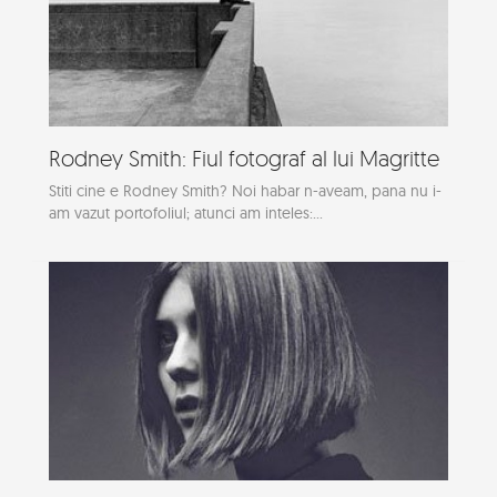
Rodney Smith: Fiul fotograf al lui Magritte
Stiti cine e Rodney Smith? Noi habar n-aveam, pana nu i-
am vazut portofoliul; atunci am inteles:...