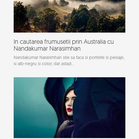
In cautarea frumusetii prin Australia cu
Nandakumar Narasimhan
Nandakumar Narasimhan stie sa faca si portrete si peisaje,
si alb-negru si color, dar astazi...