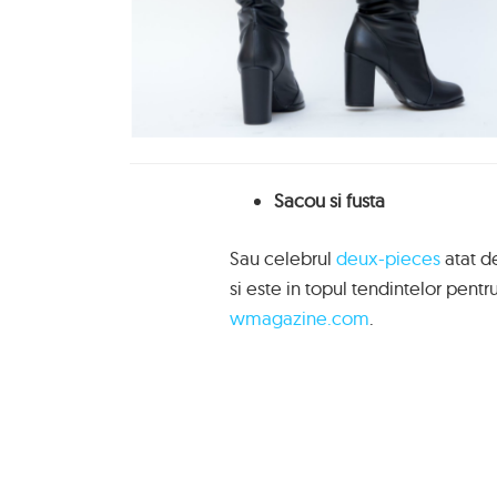
Sacou si fusta
Sau celebrul
deux-pieces
atat de
si este in topul tendintelor pent
wmagazine.com
.