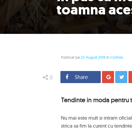
toamna aces
Publicat pe
22 August 2018
in
Clothes
.
8
Share
Distrib
Tendinte in moda pentru 
Nu mai este mult si intram ofici
strica sa fim la curent cu tendint