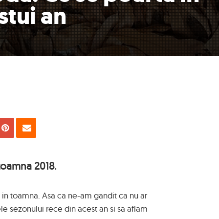
tui an
uie
Tweet
Pin
Email
toamna 2018.
al in toamna. Asa ca ne-am gandit ca nu ar
ele sezonului rece din acest an si sa aflam