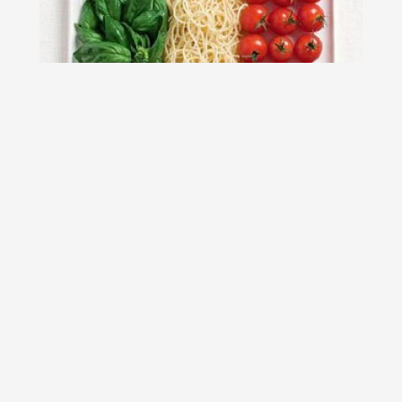
Steaguri delicioase, pentru Festivalul
culinar de la Sydney
Agentia de publicitate WHYBIN\TBWA a gasit o metoda
ingenioasa pentru a face reclama Festivalului...