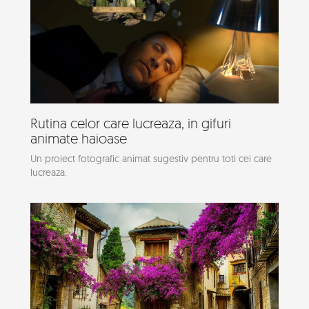
Rutina celor care lucreaza, in gifuri
animate haioase
Un proiect fotografic animat sugestiv pentru toti cei care
lucreaza.