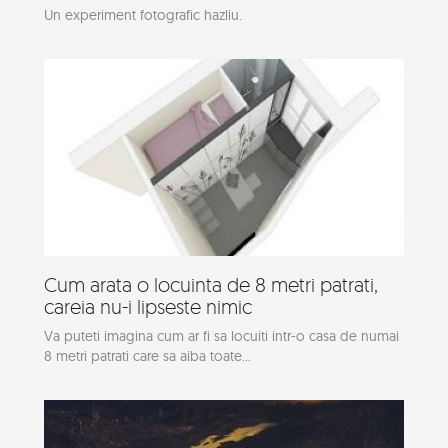
Un experiment fotografic hazliu.
Cum arata o locuinta de 8 metri patrati,
careia nu-i lipseste nimic
Va puteti imagina cum ar fi sa locuiti intr-o casa de numai
8 metri patrati care sa aiba toate...