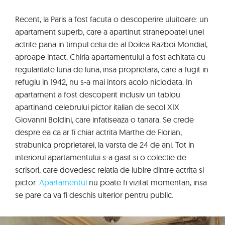
Recent, la Paris a fost facuta o descoperire uluitoare: un
apartament superb, care a apartinut stranepoatei unei
actrite pana in timpul celui de-al Doilea Razboi Mondial,
aproape intact. Chiria apartamentului a fost achitata cu
regularitate luna de luna, insa proprietara, care a fugit in
refugiu in 1942, nu s-a mai intors acolo niciodata. In
apartament a fost descoperit inclusiv un tablou
apartinand celebrului pictor italian de secol XIX
Giovanni Boldini, care infatiseaza o tanara. Se crede
despre ea ca ar fi chiar actrita Marthe de Florian,
strabunica proprietarei, la varsta de 24 de ani. Tot in
interiorul apartamentului s-a gasit si o colectie de
scrisori, care dovedesc relatia de iubire dintre actrita si
pictor.
Apartamentul
nu poate fi vizitat momentan, insa
se pare ca va fi deschis ulterior pentru public.