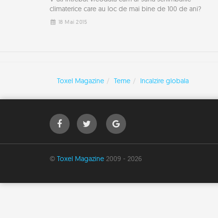
climaterice care au loc de mai bine de 100 de ani?
18 Mai 2015
Toxel Magazine
Teme
Incalzire globala
©
Toxel Magazine
2009 - 2026