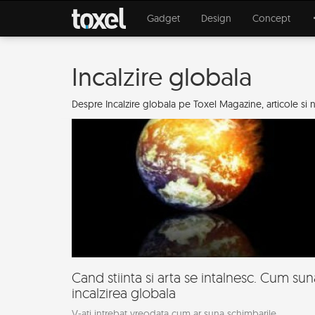
Gadget
Design
Concept
Incalzire globala
Despre Incalzire globala pe Toxel Magazine, articole si nou
Cand stiinta si arta se intalnesc. Cum sun
incalzirea globala
V-ati intrebat vreodata cum ar suna schimbarile