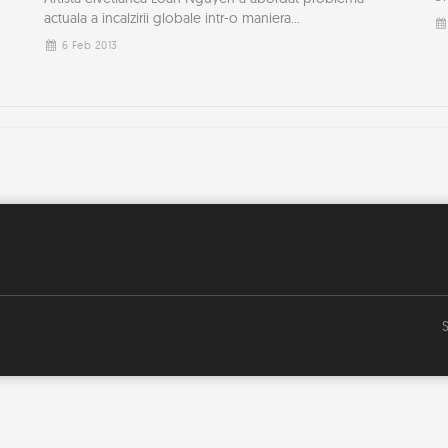
actuala a incalzirii globale intr-o maniera...
6 Feb 2013