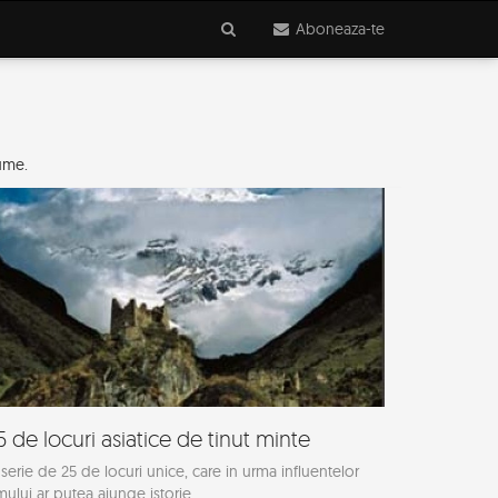
Aboneaza-te
lume.
5 de locuri asiatice de tinut minte
serie de 25 de locuri unice, care in urma influentelor
ului ar putea ajunge istorie....