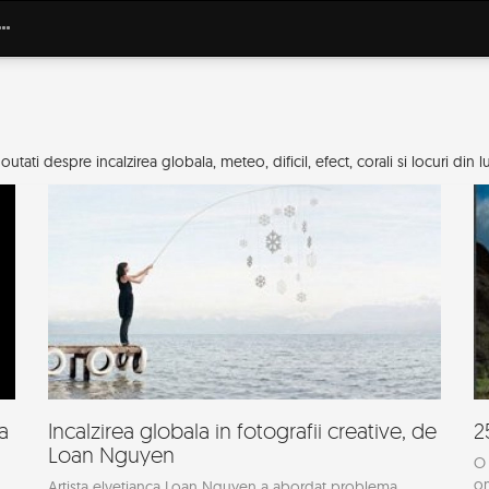
tati despre incalzirea globala, meteo, dificil, efect, corali si locuri din 
a
Incalzirea globala in fotografii creative, de
2
Loan Nguyen
O 
om
Artista elvetianca Loan Nguyen a abordat problema