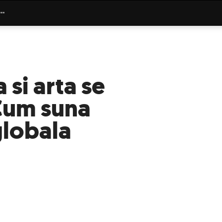
 si arta se
 Cum suna
globala