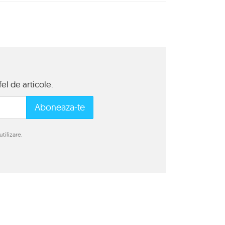
el de articole.
Aboneaza-te
tilizare.