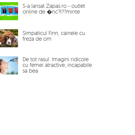
S-a lansat Zapas.ro - outlet
online de �nc?l??minte
Simpaticul Finn, cainele cu
freza de om
De tot rasul: Imagini ridicole
cu femei atractive, incapabile
sa bea