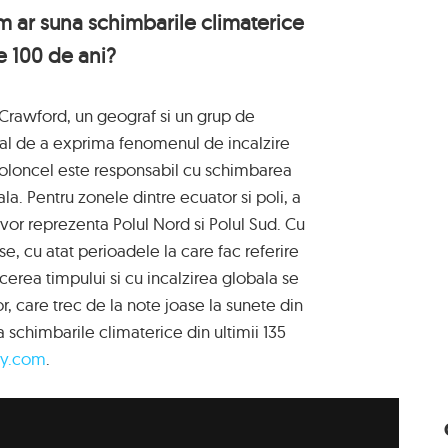
m ar suna schimbarile climaterice
e 100 de ani?
rawford, un geograf si un grup de
nal de a exprima fenomenul de incalzire
violoncel este responsabil cu schimbarea
la. Pentru zonele dintre ecuator si poli, a
i vor reprezenta Polul Nord si Polul Sud. Cu
e, cu atat perioadele la care fac referire
erea timpului si cu incalzirea globala se
, care trec de la note joase la sunete din
a schimbarile climaterice din ultimii 135
hy.com
.