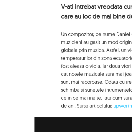
V-ati intrebat vreodata cu
care au loc de mai bine d
Un compozitor, pe nume Daniel C
muzicieni au gasit un mod origi
globala prin muzica. Astfel, un 
temperaturilor din zona ecuatoria
fost aleasa o viola. Iar doua vior
cat notele muzicale sunt mai joas
sunt mai racoroase. Odata cu trec
schimba si sunetele intrumentelor
ce in ce mai inalte. Iata cum sun
de ani. Sursa articolului:
upwort