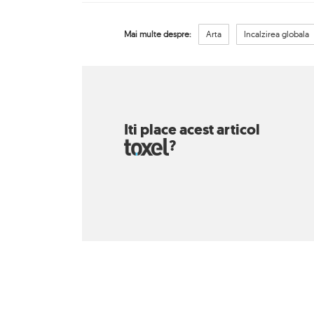
Mai multe despre:
Arta
Incalzirea globala
Iti place acest articol
?