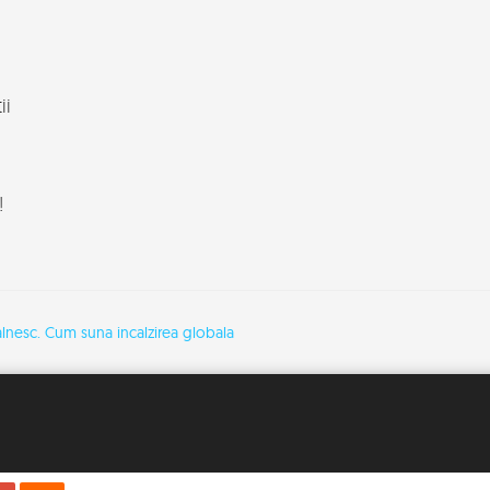
ii
!
ntalnesc. Cum suna incalzirea globala