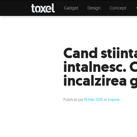
Gadget
Design
Concept
Cand stiinta
intalnesc.
incalzirea 
Publicat pe
18 Mai 2015
in
Inspire
.