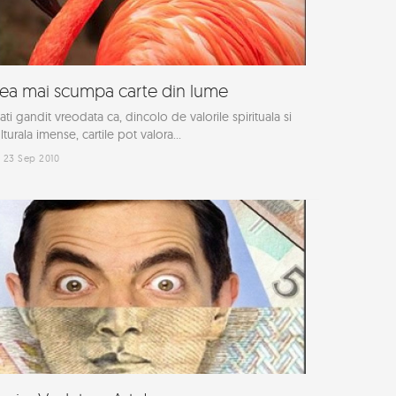
ea mai scumpa carte din lume
ati gandit vreodata ca, dincolo de valorile spirituala si
lturala imense, cartile pot valora...
23 Sep 2010