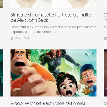
Simetrie si frumusete: Portrete oglindite
C
de Alex John Beck
M
Fotograful Alex John Beck a creat o serie de portrete care
Mo
exploreaza ideea de simetrie a...
in
13 Feb 2014
Video: Wreck-It Ralph vrea sa fie erou
M