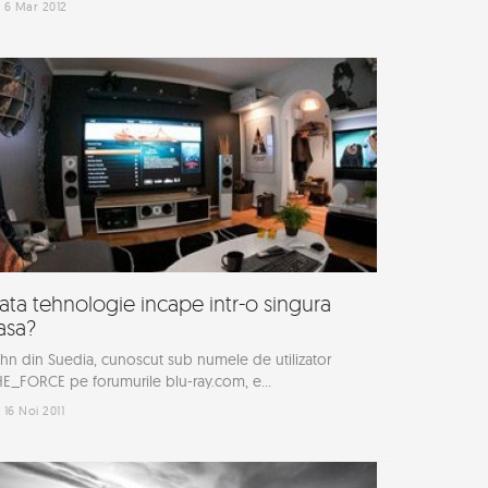
6 Mar 2012
ata tehnologie incape intr-o singura
asa?
hn din Suedia, cunoscut sub numele de utilizator
E_FORCE pe forumurile blu-ray.com, e...
16 Noi 2011