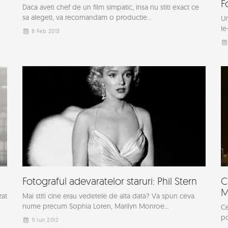
F
Daca aveti chef de un film simpatic, insa nu stiti exact ce
sa alegeti, va recomandam o productie...
Un
le
8 Feb 2013
Fotograful adevaratelor staruri: Phil Stern
C
M
zat
Mai stiti cine erau vedetele de alta data? Va spun ceva
nume precum Sophia Loren, Marilyn Monroe...
Ce
po
11 Iun 2012