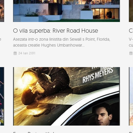
O vila superba: River Road House
C
e
Asezata intr-o zona linistita din Sewall s Point, Florida,
V-
aceasta creatie Hughes Umbanhowar...
cu
24 Ian 2011