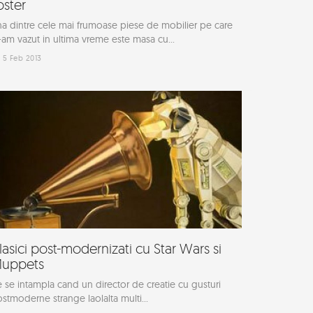
oster
a dintre cele mai frumoase piese de mobilier pe care
-am vazut in ultima vreme este masa cu...
5 Feb 2013
lasici post-modernizati cu Star Wars si
uppets
 se intampla cand un director de creatie cu gusturi
stmoderne strange laolalta multi...