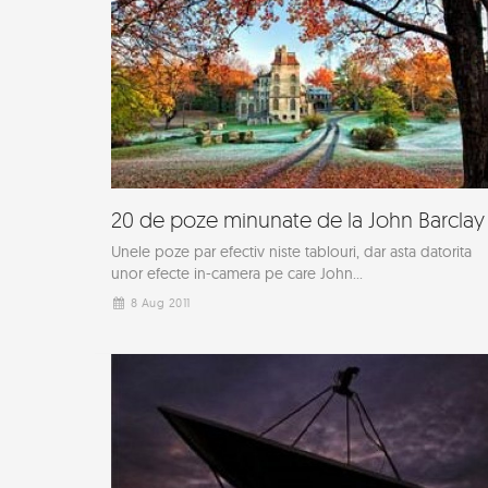
20 de poze minunate de la John Barclay
Unele poze par efectiv niste tablouri, dar asta datorita
unor efecte in-camera pe care John...
8 Aug 2011