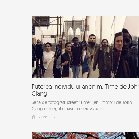
Puterea individului anonim: Time de Joh
Clang
Seria de fotografii street “Time” (en., “timp”) de John
Clang e in egala masura eseu vizual si...
13 Feb 2012