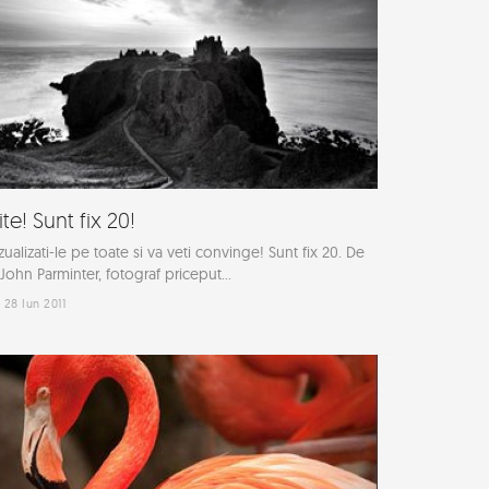
ite! Sunt fix 20!
zualizati-le pe toate si va veti convinge! Sunt fix 20. De
 John Parminter, fotograf priceput...
28 Iun 2011