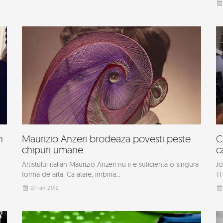
n
Maurizio Anzeri brodeaza povesti peste
C
chipuri umane
c
Artistului italian Maurizio Anzeri nu ii e suficienta o singura
Jo
forma de arta. Ca atare, imbina...
TH
21 Ian 2012