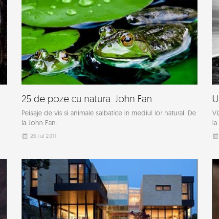
25 de poze cu natura: John Fan
U
Peisaje de vis si animale salbatice in mediul lor natural. De
Vi
la John Fan.
la
26 Iul 2011