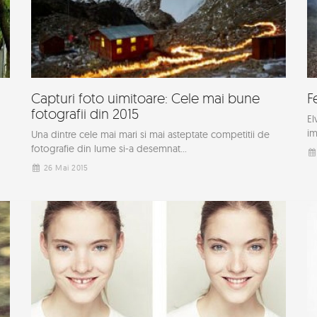
Capturi foto uimitoare: Cele mai bune
F
fotografii din 2015
El
im
Una dintre cele mai mari si mai asteptate competitii de
fotografie din lume si-a desemnat...
26 Mai 2015