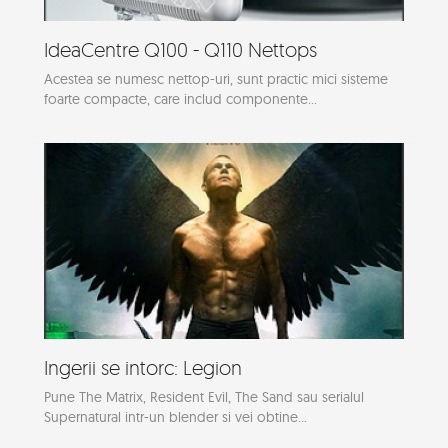
IdeaCentre Q100 - Q110 Nettops
Acestea se numesc nettop-uri, sunt practic mici sisteme
foarte compacte, care includ componente...
Ingerii se intorc: Legion
Pune The Matrix, Resident Evil, The Sand sau serialul
Supernatural intr-un blender si vei obtine...