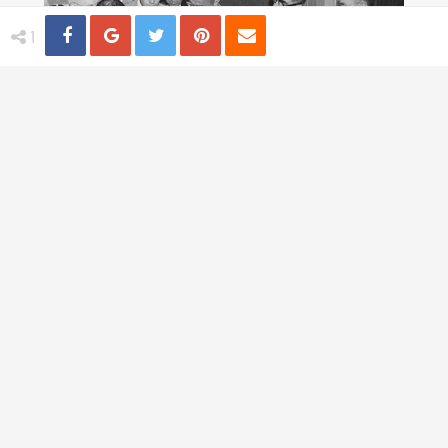
Share
Distribuie
Tweet
Pin
Email
1
4 practici medicale bizare utilizate in
trecut
TI-AR PLACEA
Trandafiri albastri