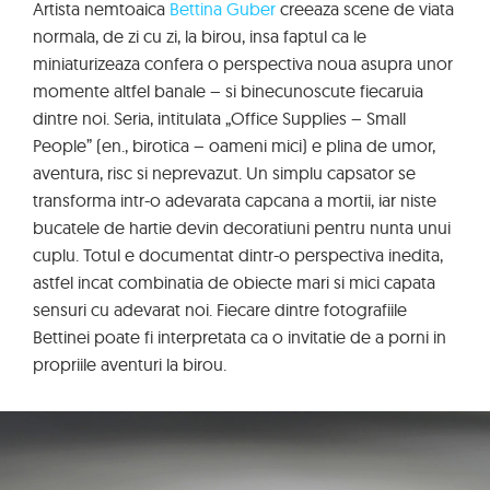
Artista nemtoaica
Bettina Guber
creeaza scene de viata
normala, de zi cu zi, la birou, insa faptul ca le
miniaturizeaza confera o perspectiva noua asupra unor
momente altfel banale – si binecunoscute fiecaruia
dintre noi. Seria, intitulata „Office Supplies – Small
People” (en., birotica – oameni mici) e plina de umor,
aventura, risc si neprevazut. Un simplu capsator se
transforma intr-o adevarata capcana a mortii, iar niste
bucatele de hartie devin decoratiuni pentru nunta unui
cuplu. Totul e documentat dintr-o perspectiva inedita,
astfel incat combinatia de obiecte mari si mici capata
sensuri cu adevarat noi. Fiecare dintre fotografiile
Bettinei poate fi interpretata ca o invitatie de a porni in
propriile aventuri la birou.