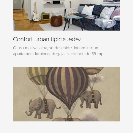
Confort urban tipic suedez
O usa masiva, alba, se deschide. Intram intr-un
apartament luminos, degajat si cochet, de 59 mp....