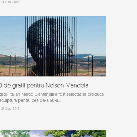
14 Noi 2012
0 de gratii pentru Nelson Mandela
tistul italian Marco Cianfanelli a fost selectat sa produca
sculptura pentru cea de-a 50-a...
21 Sep 2012