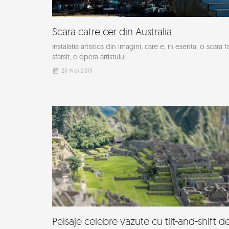
Scara catre cer din Australia
Instalatia artistica din imagini, care e, in esenta, o scara f
sfarsit, e opera artistului...
20 Noi 2013
Peisaje celebre vazute cu tilt-and-shift d