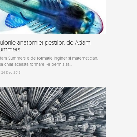
ulorile anatomiei pestilor, de Adam
ummers
am Summers e de formatie inginer si matematician,
sa chiar aceasta formare i-a permis sa...
24 Dec 2013