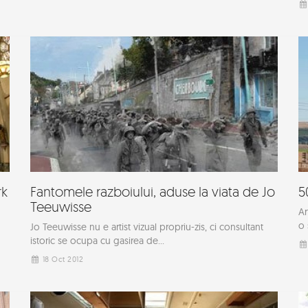
rk
Fantomele razboiului, aduse la viata de Jo
5
Teeuwisse
Ar
o 
Jo Teeuwisse nu e artist vizual propriu-zis, ci consultant
istoric se ocupa cu gasirea de...
18 Oct 2012