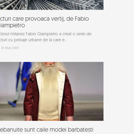
icturi care provoaca vertij, de Fabio
iampietro
ctorul milanez Fabio Giampietro a creat o serie de
cturi cu peisaje urbane de la care e...
31 Mai 2013
ebanuite sunt caile modei barbatesti