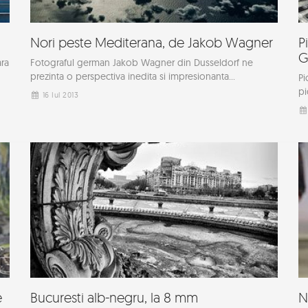
Nori peste Mediterana, de Jakob Wagner
P
G
ara
Fotograful german Jakob Wagner din Dusseldorf ne
prezinta o perspectiva inedita si impresionanta...
Pi
pi
16 Iul 2013
e
Bucuresti alb-negru, la 8 mm
N