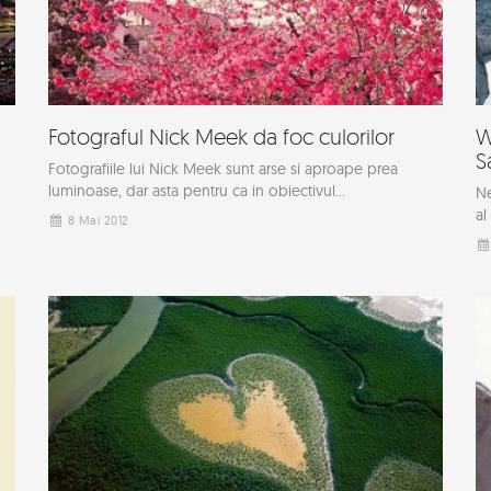
Fotograful Nick Meek da foc culorilor
W
S
Fotografiile lui Nick Meek sunt arse si aproape prea
luminoase, dar asta pentru ca in obiectivul...
Ne
al
8 Mai 2012