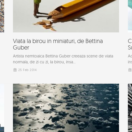
Viata la birou in miniaturi, de Bettina
C
Guber
S
Artista nemtoaica Bettina Guber creeaza scene de viata
Ad
normala, de zi cu zi, la birou, insa...
in
25 Feb 2014