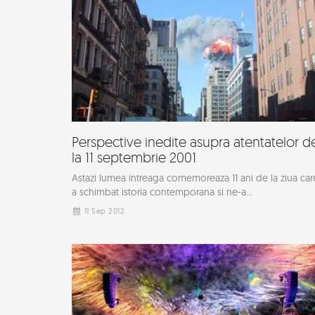
Perspective inedite asupra atentatelor d
la 11 septembrie 2001
Astazi lumea intreaga comemoreaza 11 ani de la ziua car
a schimbat istoria contemporana si ne-a...
11 Sep 2012