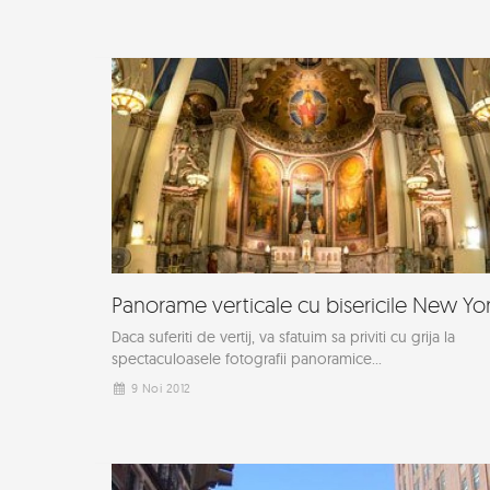
Panorame verticale cu bisericile New Yo
Daca suferiti de vertij, va sfatuim sa priviti cu grija la
spectaculoasele fotografii panoramice...
9 Noi 2012