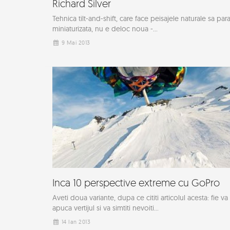
Richard Silver
Tehnica tilt-and-shift, care face peisajele naturale sa par
miniaturizata, nu e deloc noua -...
9 Mai 2013
Inca 10 perspective extreme cu GoPro
Aveti doua variante, dupa ce cititi articolul acesta: fie va
apuca vertijul si va simtiti nevoiti...
14 Ian 2013