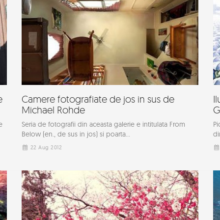
e
Camere fotografiate de jos in sus de
I
Michael Rohde
G
e
Seria de fotografii din aceasta galerie e intitulata From
Pi
Below (en., de sus in jos) si poarta...
di
22 Aug 2012