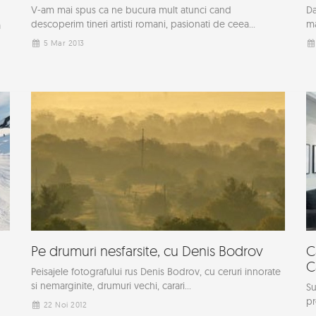
V-am mai spus ca ne bucura mult atunci cand
Da
descoperim tineri artisti romani, pasionati de ceea...
ma
a
5 Mar 2013
Pe drumuri nesfarsite, cu Denis Bodrov
C
C
Peisajele fotografului rus Denis Bodrov, cu ceruri innorate
si nemarginite, drumuri vechi, carari...
Su
pr
22 Noi 2012