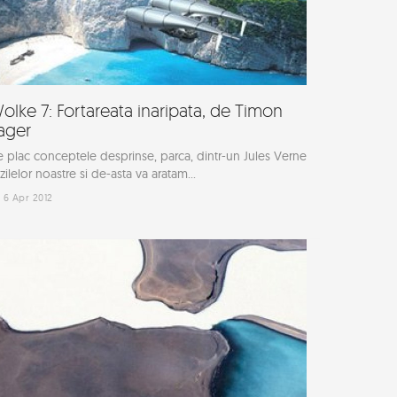
olke 7: Fortareata inaripata, de Timon
ager
 plac conceptele desprinse, parca, dintr-un Jules Verne
 zilelor noastre si de-asta va aratam...
6 Apr 2012